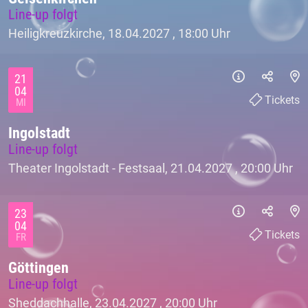
Line-up folgt
Heiligkreuzkirche, 18.04.2027 ,
18:00 Uhr
21
04
Tickets
MI
Ingolstadt
Line-up folgt
Theater Ingolstadt - Festsaal, 21.04.2027 ,
20:00 Uhr
23
04
Tickets
FR
Göttingen
Line-up folgt
Sheddachhalle, 23.04.2027 ,
20:00 Uhr