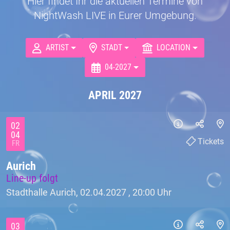
Hier findet Ihr die aktuellen Termine von
NightWash LIVE in Eurer Umgebung.
ARTIST
STADT
LOCATION
04-2027
APRIL 2027
02
04
Tickets
FR
Aurich
Line-up folgt
Stadthalle Aurich, 02.04.2027 ,
20:00 Uhr
03