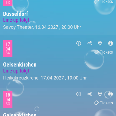
Tickets
FR
Düsseldorf
Line-up folgt
Savoy Theater, 16.04.2027 ,
20:00 Uhr
17
04
Tickets
SA
Gelsenkirchen
Line-up folgt
Heiligkreuzkirche, 17.04.2027 ,
19:00 Uhr
18
04
Tickets
SO
Gelsenkirchen