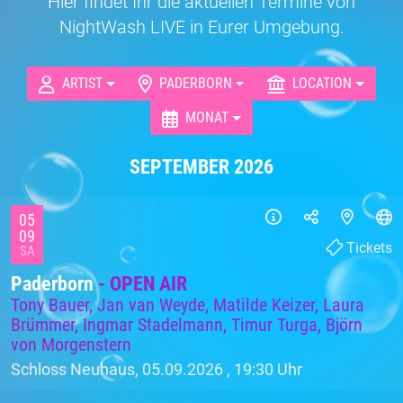
Hier findet Ihr die aktuellen Termine von
NightWash LIVE in Eurer Umgebung.
ARTIST
PADERBORN
LOCATION
MONAT
SEPTEMBER 2026
05
09
Tickets
SA
Paderborn
- OPEN AIR
Tony Bauer, Jan van Weyde, Matilde Keizer, Laura
Brümmer, Ingmar Stadelmann, Timur Turga, Björn
von Morgenstern
Schloss Neuhaus, 05.09.2026 ,
19:30 Uhr