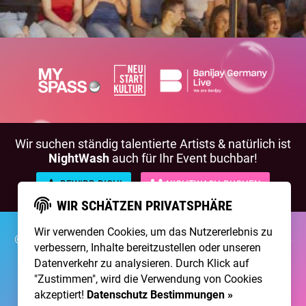
Wir suchen ständig talentierte Artists & natürlich ist
NightWash
auch für Ihr Event buchbar!
BEWIRB DICH!
NIGHTWASH BUCHEN
WIR SCHÄTZEN PRIVATSPHÄRE
Wir verwenden Cookies, um das Nutzererlebnis zu
©2026 Brainpool Live
Über Uns
Kontakt
Membership
verbessern, Inhalte bereitzustellen oder unseren
Impressum
Datenschutz
Datenverkehr zu analysieren. Durch Klick auf
"Zustimmen", wird die Verwendung von Cookies
Erstellt mit
von
300 Design
akzeptiert!
Datenschutz Bestimmungen »
Betrieben mit
Care CMS
and
grüner IT