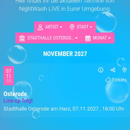
Hier findet Ihr die aktuellen Termine von
NightWash LIVE in Eurer Umgebung.
ARTIST
STADT
STADTHALLE OSTERODE AM HARZ
MONAT
NOVEMBER 2027
07
11
Tickets
SO
Osterode
Line-up folgt
Stadthalle Osterode am Harz, 07.11.2027 ,
18:00 Uhr