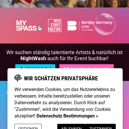
Wir suchen ständig talentierte Artists & natürlich ist
NightWash
auch für Ihr Event buchbar!
BEWIRB DICH!
NIGHTWASH BUCHEN
WIR SCHÄTZEN PRIVATSPHÄRE
Wir verwenden Cookies, um das Nutzererlebnis zu
©2026 Brainpool Live
Über Uns
Kontakt
Membership
verbessern, Inhalte bereitzustellen oder unseren
Impressum
Datenschutz
Datenverkehr zu analysieren. Durch Klick auf
"Zustimmen", wird die Verwendung von Cookies
Erstellt mit
von
300 Design
akzeptiert!
Datenschutz Bestimmungen »
Betrieben mit
Care CMS
and
grüner IT