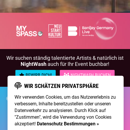
Wir suchen ständig talentierte Artists & natürlich ist
NightWash
auch für Ihr Event buchbar!
BEWIRB DICH!
NIGHTWASH BUCHEN
WIR SCHÄTZEN PRIVATSPHÄRE
Wir verwenden Cookies, um das Nutzererlebnis zu
©2026 Brainpool Live
Über Uns
Kontakt
Membership
verbessern, Inhalte bereitzustellen oder unseren
Impressum
Datenschutz
Datenverkehr zu analysieren. Durch Klick auf
Erstellt mit
von
300 Design
"Zustimmen", wird die Verwendung von Cookies
akzeptiert!
Datenschutz Bestimmungen »
Betrieben mit
Care CMS
and
grüner IT