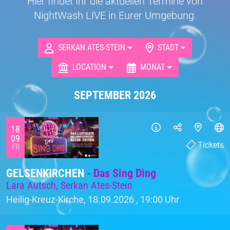
Hier findet Ihr die aktuellen Termine von
NightWash LIVE in Eurer Umgebung.
SERKAN ATES-STEIN
STADT
LOCATION
MONAT
SEPTEMBER 2026
18
09
Tickets
FR
GELSENKIRCHEN
- Das Sing Ding
Lara Autsch, Serkan Ates-Stein
Heilig-Kreuz-Kirche, 18.09.2026 ,
19:00 Uhr