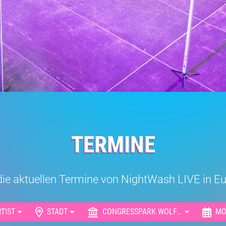
TERMINE
r die aktuellen Termine von NightWash LIVE in 
RTIST
STADT
CONGRESSPARK WOLFSBURG
MO