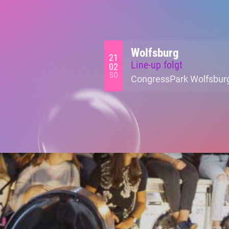
Wolfsburg
21
Line-up folgt
02
SO
CongressPark Wolfsburg