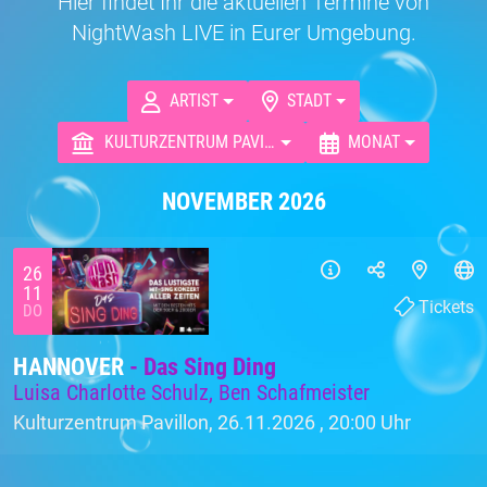
Hier findet Ihr die aktuellen Termine von
NightWash LIVE in Eurer Umgebung.
ARTIST
STADT
KULTURZENTRUM PAVILLON
MONAT
NOVEMBER 2026
26
11
Tickets
DO
HANNOVER
- Das Sing Ding
Luisa Charlotte Schulz, Ben Schafmeister
Kulturzentrum Pavillon, 26.11.2026 ,
20:00 Uhr