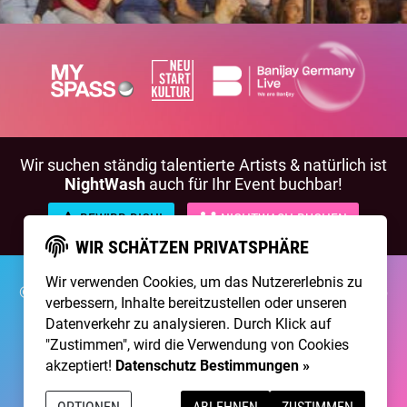
Wir suchen ständig talentierte Artists & natürlich ist
NightWash
auch für Ihr Event buchbar!
BEWIRB DICH!
NIGHTWASH BUCHEN
WIR SCHÄTZEN PRIVATSPHÄRE
Wir verwenden Cookies, um das Nutzererlebnis zu
©2026 Brainpool Live
Über Uns
Kontakt
Membership
verbessern, Inhalte bereitzustellen oder unseren
Impressum
Datenschutz
Datenverkehr zu analysieren. Durch Klick auf
"Zustimmen", wird die Verwendung von Cookies
Erstellt mit
von
300 Design
akzeptiert!
Datenschutz Bestimmungen »
Betrieben mit
Care CMS
and
grüner IT