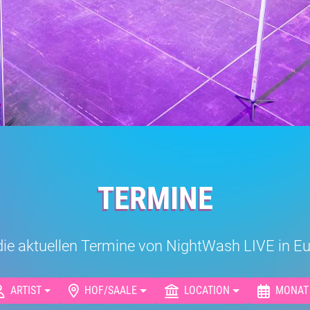
TERMINE
r die aktuellen Termine von NightWash LIVE in 
ARTIST
HOF/SAALE
LOCATION
MONAT