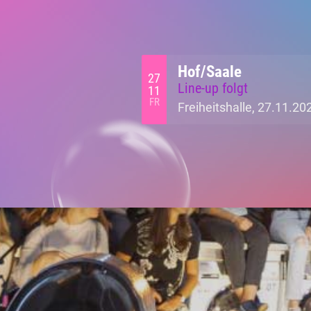
Hof/Saale
27
Line-up folgt
11
FR
Freiheitshalle, 27.11.20