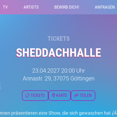
TV
ARTISTS
BEWIRB DICH!
ANFRAGEN
TICKETS
SHEDDACHHALLE
23.04.2027 20:00 Uhr
Annastr. 29, 37075 Göttingen
TICKETS
KARTE
TEILEN
innen präsentieren eine Show, die sich gewaschen hat
(Ä