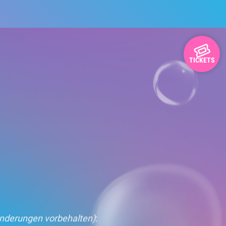
TICKETS
nderungen vorbehalten)
: