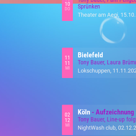
10
Sprünken
DO
Theater am Aegi, 15.10
Bielefeld
11
Tony Bauer, Laura Brüm
11
MI
Lokschuppen, 11.11.202
Köln
- Aufzeichnung 
02
Tony Bauer, Line-up folg
12
MI
NightWash club, 02.12.