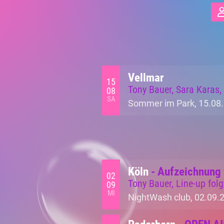
Vellmar
15
Tony Bauer, Sara Karas,
08
SA
Sommer im Park, 15.08.
Köln
- Aufzeichnung 
02
Tony Bauer, Line-up folg
09
MI
NightWash club, 02.09.