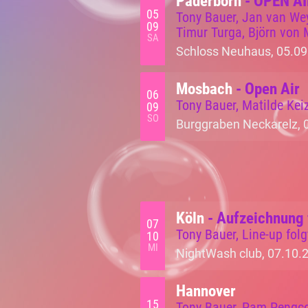
Paderborn
- OPEN A
05
Tony Bauer, Jan van We
09
Timur Turga, Björn von
SA
Schloss Neuhaus, 05.09
Mosbach
- Open Air
06
Tony Bauer, Matilde Kei
09
SO
Burggraben Neckarelz, 
Köln
- Aufzeichnung 
07
Tony Bauer, Line-up folg
10
MI
NightWash club, 07.10.
Hannover
15
Tony Bauer, Pam Pengco