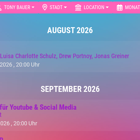
TONY BAUER
STADT
LOCATION
MONAT
AUGUST 2026
 Luisa Charlotte Schulz, Drew Portnoy, Jonas Greiner
2026 ,
20:00 Uhr
SEPTEMBER 2026
für Youtube & Social Media
t
2026 ,
20:00 Uhr