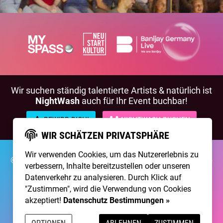
Wir suchen ständig talentierte Artists & natürlich ist
NightWash
auch für Ihr Event buchbar!
BEWIRB DICH!
NIGHTWASH BUCHEN
WIR SCHÄTZEN PRIVATSPHÄRE
Wir verwenden Cookies, um das Nutzererlebnis zu
©2026 Brainpool Live
Über Uns
Kontakt
Membership
verbessern, Inhalte bereitzustellen oder unseren
Impressum
Datenschutz
Datenverkehr zu analysieren. Durch Klick auf
"Zustimmen", wird die Verwendung von Cookies
Erstellt mit
von
300 Design
akzeptiert!
Datenschutz Bestimmungen »
Betrieben mit
Care CMS
and
grüner IT