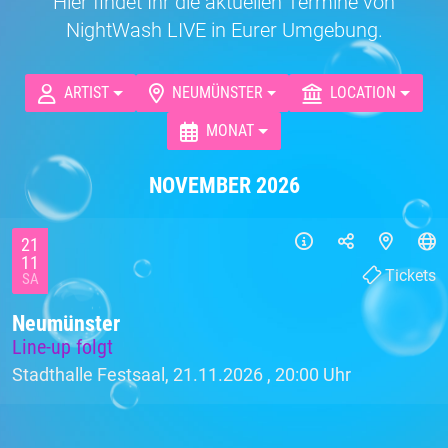
Hier findet Ihr die aktuellen Termine von
NightWash LIVE in Eurer Umgebung.
ARTIST
NEUMÜNSTER
LOCATION
MONAT
NOVEMBER 2026
21
11
Tickets
SA
Neumünster
Line-up folgt
Stadthalle Festsaal, 21.11.2026 ,
20:00 Uhr