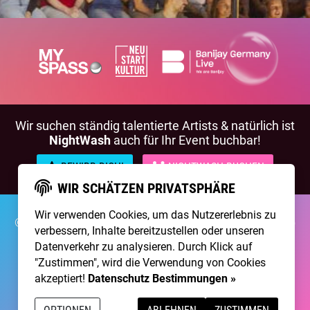
Wir suchen ständig talentierte Artists & natürlich ist
NightWash
auch für Ihr Event buchbar!
BEWIRB DICH!
NIGHTWASH BUCHEN
WIR SCHÄTZEN PRIVATSPHÄRE
Wir verwenden Cookies, um das Nutzererlebnis zu
©2026 Brainpool Live
Über Uns
Kontakt
Membership
verbessern, Inhalte bereitzustellen oder unseren
Impressum
Datenschutz
Datenverkehr zu analysieren. Durch Klick auf
"Zustimmen", wird die Verwendung von Cookies
Erstellt mit
von
300 Design
akzeptiert!
Datenschutz Bestimmungen »
Betrieben mit
Care CMS
and
grüner IT