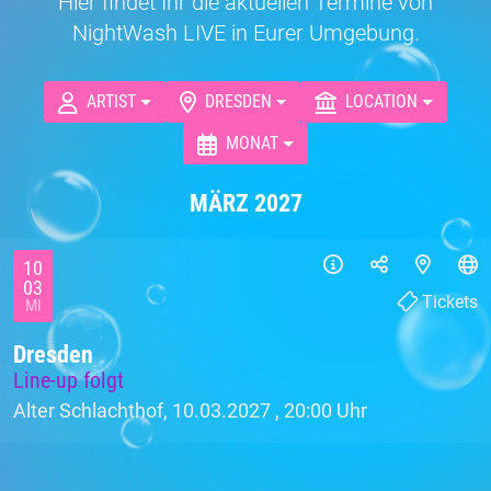
Hier findet Ihr die aktuellen Termine von
NightWash LIVE in Eurer Umgebung.
ARTIST
DRESDEN
LOCATION
MONAT
MÄRZ 2027
10
03
Tickets
MI
Dresden
Line-up folgt
Alter Schlachthof, 10.03.2027 ,
20:00 Uhr