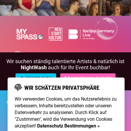
Wir suchen ständig talentierte Artists & natürlich ist
NightWash
auch für Ihr Event buchbar!
BEWIRB DICH!
NIGHTWASH BUCHEN
WIR SCHÄTZEN PRIVATSPHÄRE
Wir verwenden Cookies, um das Nutzererlebnis zu
©2026 Brainpool Live
Über Uns
Kontakt
Membership
verbessern, Inhalte bereitzustellen oder unseren
Impressum
Datenschutz
Datenverkehr zu analysieren. Durch Klick auf
"Zustimmen", wird die Verwendung von Cookies
Erstellt mit
von
300 Design
akzeptiert!
Datenschutz Bestimmungen »
Betrieben mit
Care CMS
and
grüner IT