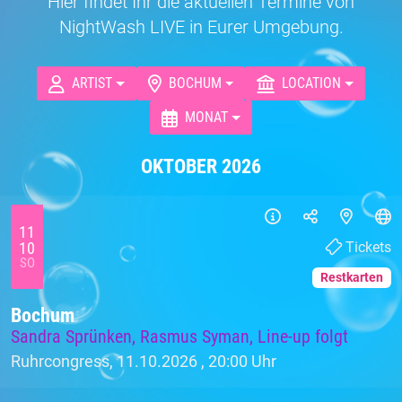
Hier findet Ihr die aktuellen Termine von
NightWash LIVE in Eurer Umgebung.
ARTIST
BOCHUM
LOCATION
MONAT
OKTOBER 2026
11
10
Tickets
SO
Restkarten
Bochum
Sandra Sprünken, Rasmus Syman, Line-up folgt
Ruhrcongress, 11.10.2026 ,
20:00 Uhr