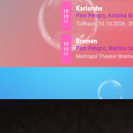
Karlsruhe
10
Pam Pengco, Kristina B
10
SA
Tollhaus, 10.10.2026 ,
2
Bremen
14
Pam Pengco, Martina Sc
10
MI
Metropol Theater Breme