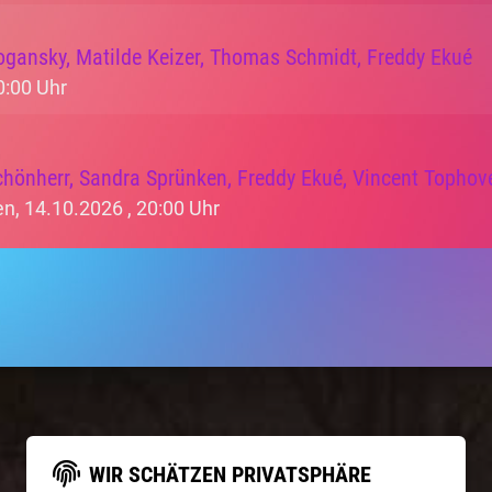
ogansky, Matilde Keizer, Thomas Schmidt, Freddy Ekué
0:00 Uhr
hönherr, Sandra Sprünken, Freddy Ekué, Vincent Tophov
n, 14.10.2026 ,
20:00 Uhr
WIR SCHÄTZEN PRIVATSPHÄRE