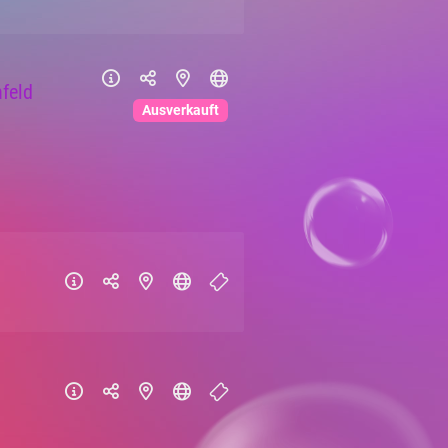
feld
Ausverkauft