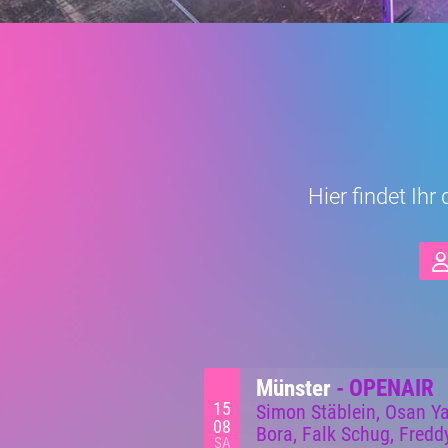
Hier findet Ih
Münster
- OPENAIR
15
Simon Stäblein, Osan Ya
08
Bora, Falk Schug, Fredd
SA