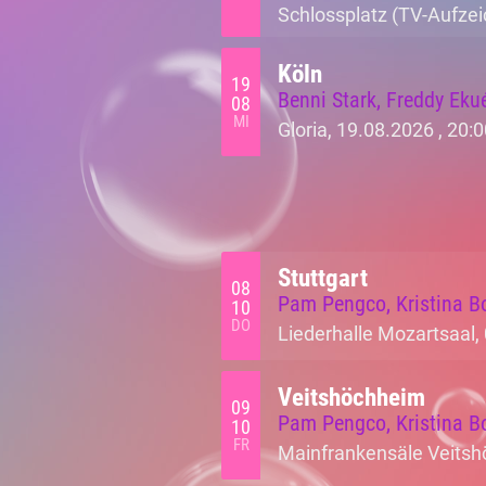
Schlossplatz (TV-Aufzei
Köln
19
Benni Stark, Freddy Eku
08
MI
Gloria, 19.08.2026 ,
20:0
Stuttgart
08
Pam Pengco, Kristina B
10
DO
Liederhalle Mozartsaal,
Veitshöchheim
09
Pam Pengco, Kristina B
10
FR
Mainfrankensäle Veitsh