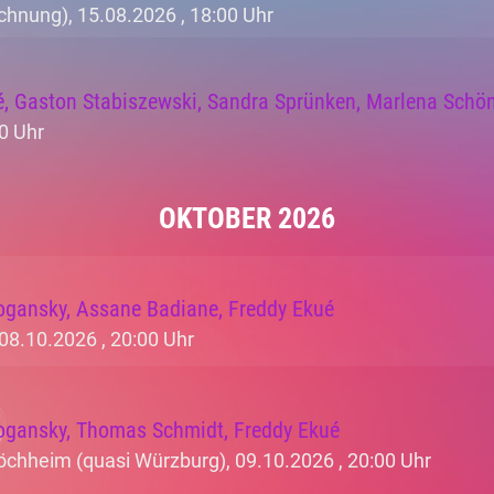
chnung), 15.08.2026 ,
18:00 Uhr
é, Gaston Stabiszewski, Sandra Sprünken, Marlena Schön
0 Uhr
OKTOBER 2026
ogansky, Assane Badiane, Freddy Ekué
 08.10.2026 ,
20:00 Uhr
ogansky, Thomas Schmidt, Freddy Ekué
öchheim (quasi Würzburg), 09.10.2026 ,
20:00 Uhr