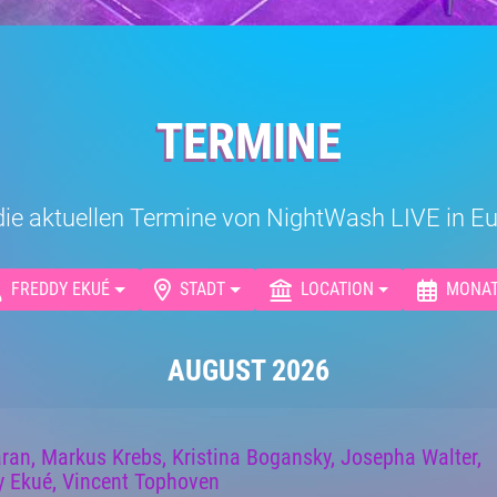
TERMINE
r die aktuellen Termine von NightWash LIVE in 
FREDDY EKUÉ
STADT
LOCATION
MONA
AUGUST 2026
ran, Markus Krebs, Kristina Bogansky, Josepha Walter,
y Ekué, Vincent Tophoven