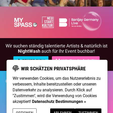
Wir suchen ständig talentierte Artists & natürlich ist
NightWash
auch für Ihr Event buchbar!
BEWIRB DICH!
NIGHTWASH BUCHEN
WIR SCHÄTZEN PRIVATSPHÄRE
Wir verwenden Cookies, um das Nutzererlebnis zu
©2026 Brainpool Live
Über Uns
Kontakt
Membership
verbessern, Inhalte bereitzustellen oder unseren
Impressum
Datenschutz
Datenverkehr zu analysieren. Durch Klick auf
"Zustimmen", wird die Verwendung von Cookies
Erstellt mit
von
300 Design
akzeptiert!
Datenschutz Bestimmungen »
Betrieben mit
Care CMS
and
grüner IT