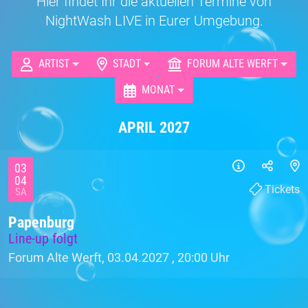
Hier findet Ihr die aktuellen Termine von
NightWash LIVE in Eurer Umgebung.
ARTIST
STADT
FORUM ALTE WERFT
MONAT
APRIL 2027
03
04
Tickets
SA
Papenburg
Line-up folgt
Forum Alte Werft, 03.04.2027 ,
20:00 Uhr