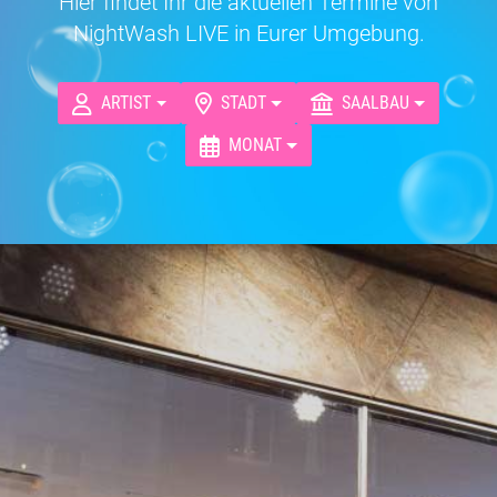
Hier findet Ihr die aktuellen Termine von
NightWash LIVE in Eurer Umgebung.
ARTIST
STADT
SAALBAU
MONAT