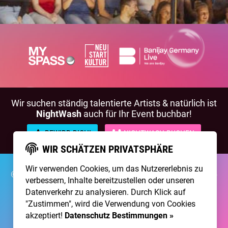
Wir suchen ständig talentierte Artists & natürlich ist
NightWash
auch für Ihr Event buchbar!
BEWIRB DICH!
NIGHTWASH BUCHEN
WIR SCHÄTZEN PRIVATSPHÄRE
Wir verwenden Cookies, um das Nutzererlebnis zu
©2026 Brainpool Live
Über Uns
Kontakt
Membership
verbessern, Inhalte bereitzustellen oder unseren
Impressum
Datenschutz
Datenverkehr zu analysieren. Durch Klick auf
"Zustimmen", wird die Verwendung von Cookies
Erstellt mit
von
300 Design
akzeptiert!
Datenschutz Bestimmungen »
Betrieben mit
Care CMS
and
grüner IT