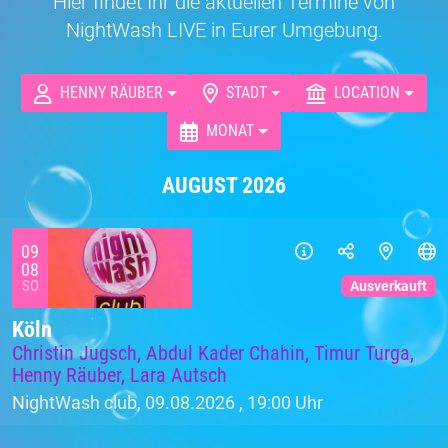
Hier findet Ihr die aktuellen Termine von
NightWash LIVE in Eurer Umgebung.
HENNY RÄUBER
STADT
LOCATION
MONAT
AUGUST 2026
09
08
SO
Ausverkauft
Köln
Christin Jugsch, Abdul Kader Chahin, Timur Turga,
Henny Räuber, Lara Autsch
NightWash club, 09.08.2026 ,
19:00 Uhr