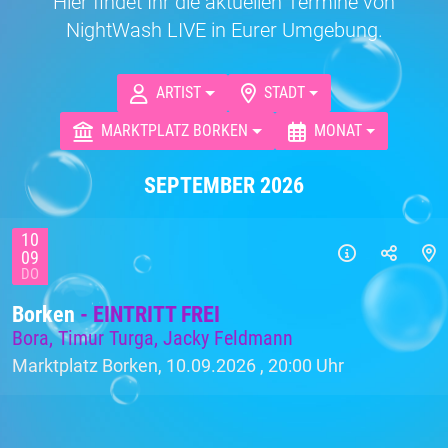
Hier findet Ihr die aktuellen Termine von
NightWash LIVE in Eurer Umgebung.
ARTIST
STADT
MARKTPLATZ BORKEN
MONAT
SEPTEMBER 2026
10
09
DO
Borken
- EINTRITT FREI
Bora, Timur Turga, Jacky Feldmann
Marktplatz Borken, 10.09.2026 ,
20:00 Uhr