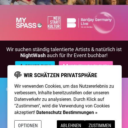
Wir suchen ständig talentierte Artists & natürlich ist
NightWash
auch für Ihr Event buchbar!
BEWIRB DICH!
NIGHTWASH BUCHEN
WIR SCHÄTZEN PRIVATSPHÄRE
Wir verwenden Cookies, um das Nutzererlebnis zu
©2026 Brainpool Live
Über Uns
Kontakt
Membership
verbessern, Inhalte bereitzustellen oder unseren
Impressum
Datenschutz
Datenverkehr zu analysieren. Durch Klick auf
"Zustimmen", wird die Verwendung von Cookies
Erstellt mit
von
300 Design
akzeptiert!
Datenschutz Bestimmungen »
Betrieben mit
Care CMS
and
grüner IT
OPTIONEN
ABLEHNEN
ZUSTIMMEN
DSGVO / EPVO geprüft - mehr Info »