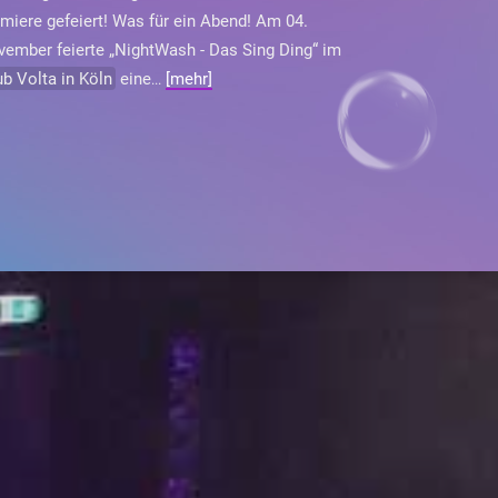
miere gefeiert! Was für ein Abend! Am 04.
ember feierte „NightWash - Das Sing Ding“ im
ub Volta in Köln
eine
[mehr]
...