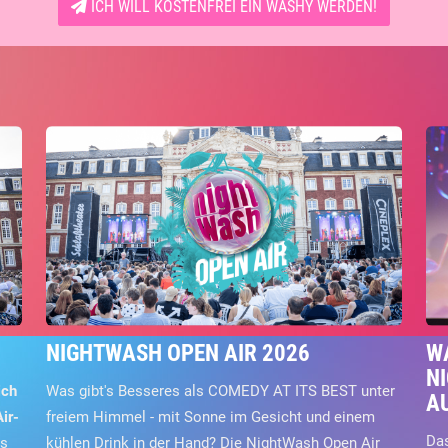
ICH WILL KOSTENFREI EIN WASHY WERDEN!
NIGHTWASH OPEN AIR 2026
WA
NI
ich
Was gibt's Besseres als COMEDY AT ITS BEST unter
A
ir-
freiem Himmel - mit Sonne im Gesicht und einem
Das
es
kühlen Drink in der Hand? Die NightWash Open Air