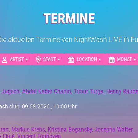
TERMINE
r die aktuellen Termine von NightWash LIVE in 
ARTIST
STADT
LOCATION
MONAT
n Jugsch, Abdul Kader Chahin, Timur Turga, Henny Räube
sh club, 09.08.2026 ,
19:00 Uhr
ran, Markus Krebs, Kristina Bogansky, Josepha Walter,
y Ekué, Vincent Tophoven