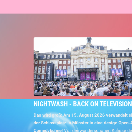
NIGHTWASH - BACK ON TELEVISION
Das wird groß: Am 15. August 2026 verwandelt s
der Schlossplatz in Münster in eine riesige Open-A
Comedybühne!
Vor der wunderschönen Kulisse d