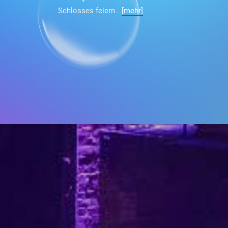
Schlosses feiern
[mehr]
...