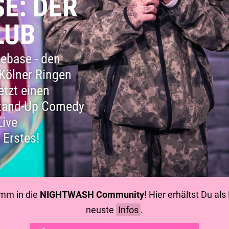
E: DER
LUB
ebase - den
Kölner Ringen
etzt einen
Stand-Up Comedy
Live
 Erstes!
mm in die
NIGHTWASH Community
! Hier erhältst Du al
neuste
Infos
.