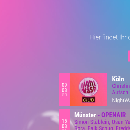
Hier findet Ih
Köln
09
Christi
08
Autsch
SO
NightWa
Münster
- OPENAIR
15
Simon Stäblein, Osan Ya
08
Bora, Falk Schug, Fredd