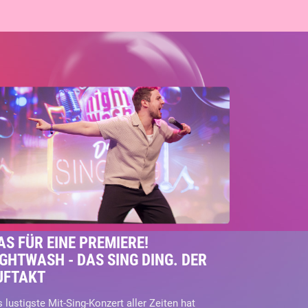
S FÜR EINE PREMIERE!
GHTWASH - DAS SING DING. DER
UFTAKT
 lustigste Mit-Sing-Konzert aller Zeiten hat