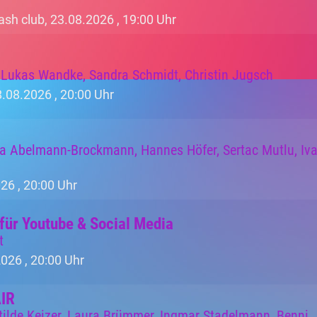
sh club, 23.08.2026 ,
19:00 Uhr
, Lukas Wandke, Sandra Schmidt, Christin Jugsch
.08.2026 ,
20:00 Uhr
ia Abelmann-Brockmann, Hannes Höfer, Sertac Mutlu, Iv
26 ,
20:00 Uhr
für Youtube & Social Media
t
2026 ,
20:00 Uhr
AIR
tilde Keizer, Laura Brümmer, Ingmar Stadelmann, Benni