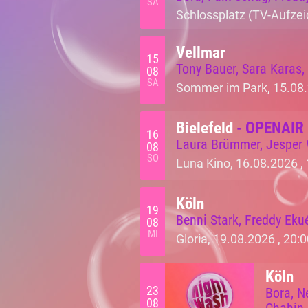
SA
Schlossplatz (TV-Aufzei
Vellmar
15
Tony Bauer, Sara Karas,
08
SA
Sommer im Park, 15.08.
Bielefeld
- OPENAIR
16
Laura Brümmer, Jesper W
08
SO
Luna Kino, 16.08.2026 ,
Köln
19
Benni Stark, Freddy Eku
08
MI
Gloria, 19.08.2026 ,
20:0
Köln
23
Bora, N
08