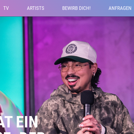
TV
ARTISTS
BEWIRB DICH!
ANFRAGEN
T EIN