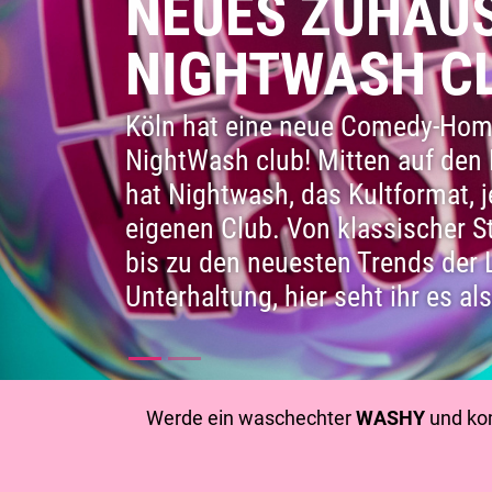
NEUES ZUHAUS
NIGHTWASH C
Köln hat eine neue Comedy-Hom
NightWash club! Mitten auf den 
hat Nightwash, das Kultformat, j
eigenen Club. Von klassischer 
bis zu den neuesten Trends der 
Unterhaltung, hier seht ihr es als
Werde ein waschechter
WASHY
und ko