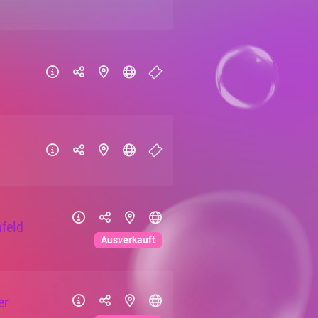
feld
Ausverkauft
er