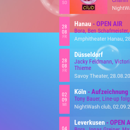
Chahin
SO
NightWa
Hanau
- OPEN AIR
28
Bora, Ben Schafmeister
08
FR
Amphitheater Hanau, 28
Düsseldorf
28
Jacky Feldmann, Victor
08
Thieme
FR
Savoy Theater, 28.08.20
Köln
- Aufzeichnung 
02
Tony Bauer, Line-up folg
09
MI
NightWash club, 02.09.
Leverkusen
- OPEN 
04
Bora, Jonas Greiner, Ma