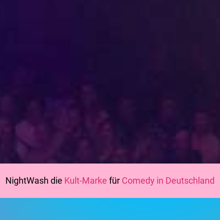
NightWash die
Kult-Marke
für
Comedy in Deutschland