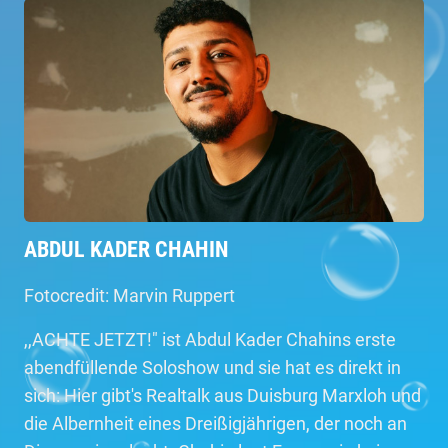
ABDUL KADER CHAHIN
Fotocredit: Marvin Ruppert
,,ACHTE JETZT!" ist Abdul Kader Chahins erste
abendfüllende Soloshow und sie hat es direkt in
sich: Hier gibt's Realtalk aus Duisburg Marxloh und
die Albernheit eines Dreißigjährigen, der noch an