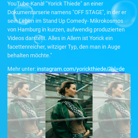
YouTube-Kanal "Yorick Thiede" an einer
Dokumentarserie namens "OFF STAGE", in der er
sein Leben im Stand Up Comedy- Mikrokosmos
von Hamburg in kurzen, aufwendig produzierten
Videos darstellt. Alles in Allem ist Yorick ein
facettenreicher, witziger Typ, den man in Auge
behalten möchte."
Mehr unter:
instagram.com/yorickthiede/?hl=de