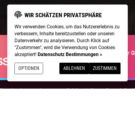
WIR SCHÄTZEN PRIVATSPHÄRE
Wir verwenden Cookies, um das Nutzererlebnis zu
verbessern, Inhalte bereitzustellen oder unseren
Datenverkehr zu analysieren. Durch Klick auf
"Zustimmen", wird die Verwendung von Cookies
akzeptiert!
Datenschutz Bestimmungen »
OPTIONEN
ABLEHNEN
ZUSTIMMEN
g talentierte Artists & natürlich ist
NightWash
auch für I
BEWIRB DICH!
NIGHTWASH BUCHEN
ainpool Live
Über Uns
Kontakt
Membership
Impressum
Da