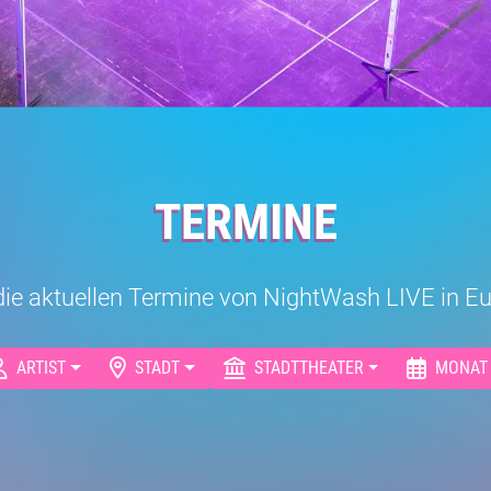
TERMINE
r die aktuellen Termine von NightWash LIVE in 
ARTIST
STADT
STADTTHEATER
MONAT