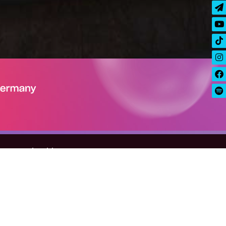
hr Event buchbar!
tenschutz