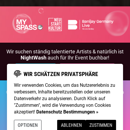
Wir suchen ständig talentierte Artists & natürlich ist
NightWash
auch für Ihr Event buchbar!
BEWIRB DICH!
NIGHTWASH BUCHEN
WIR SCHÄTZEN PRIVATSPHÄRE
Wir verwenden Cookies, um das Nutzererlebnis zu
verbessern, Inhalte bereitzustellen oder unseren
©2026 Brainpool Live
Über Uns
Kontakt
Membership
Impressum
Datenschutz
Datenverkehr zu analysieren. Durch Klick auf
"Zustimmen", wird die Verwendung von Cookies
Erstellt mit
von
300 Design
akzeptiert!
Datenschutz Bestimmungen »
Betrieben mit
Care CMS
and
grüner IT
OPTIONEN
ABLEHNEN
ZUSTIMMEN
DSGVO / EPVO geprüft - mehr Info »