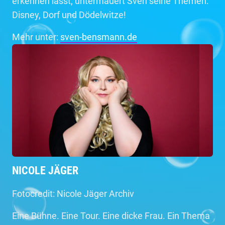
erkennen lässt, untermauert Sven seine Themen:
Disney, Dorf und Dödelwitze!
Mehr unter:
sven-bensmann.de
NICOLE JÄGER
Fotocredit: Nicole Jäger Archiv
Eine Bühne. Eine Tour. Eine dicke Frau. Ein Thema