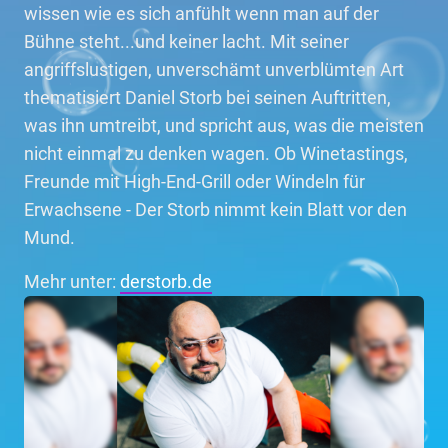
wissen wie es sich anfühlt wenn man auf der
Bühne steht...und keiner lacht. Mit seiner
angriffslustigen, unverschämt unverblümten Art
thematisiert Daniel Storb bei seinen Auftritten,
was ihn umtreibt, und spricht aus, was die meisten
nicht einmal zu denken wagen. Ob Winetastings,
Freunde mit High-End-Grill oder Windeln für
Erwachsene - Der Storb nimmt kein Blatt vor den
Mund.
Mehr unter:
derstorb.de