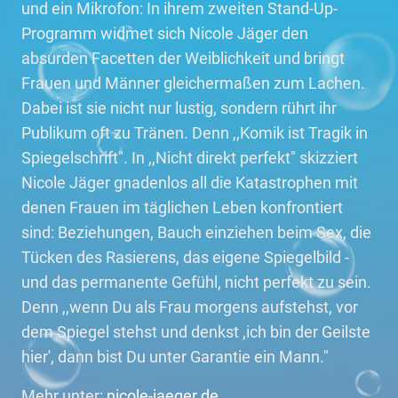
und ein Mikrofon: In ihrem zweiten Stand-Up-
Programm widmet sich Nicole Jäger den
absurden Facetten der Weiblichkeit und bringt
Frauen und Männer gleichermaßen zum Lachen.
Dabei ist sie nicht nur lustig, sondern rührt ihr
Publikum oft zu Tränen. Denn ,,Komik ist Tragik in
Spiegelschrift". In ,,Nicht direkt perfekt" skizziert
Nicole Jäger gnadenlos all die Katastrophen mit
denen Frauen im täglichen Leben konfrontiert
sind: Beziehungen, Bauch einziehen beim Sex, die
Tücken des Rasierens, das eigene Spiegelbild -
und das permanente Gefühl, nicht perfekt zu sein.
Denn ,,wenn Du als Frau morgens aufstehst, vor
dem Spiegel stehst und denkst ,ich bin der Geilste
hier', dann bist Du unter Garantie ein Mann."
Mehr unter:
nicole-jaeger.de