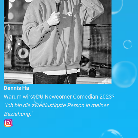
Dennis Ha
Warum wirst DU Newcomer Comedian 2023?
"Ich bin die zweitlustigste Person in meiner
Beziehung."