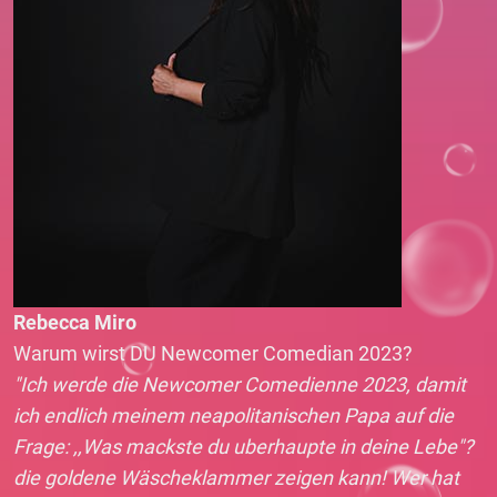
Rebecca Miro
Warum wirst DU Newcomer Comedian 2023?
"Ich werde die Newcomer Comedienne 2023, damit
ich endlich meinem neapolitanischen Papa auf die
Frage: ,,Was mackste du uberhaupte in deine Lebe"?
die goldene Wäscheklammer zeigen kann! Wer hat