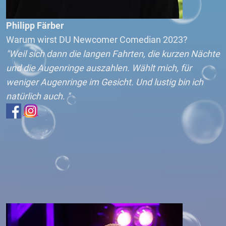
Philipp Färber
Warum wirst DU Newcomer Comedian 2023?
"Weil sich dann die langen Fahrten, die kurzen Nächte
und die Augenringe auszahlen. Wählt mich, für
weniger Augenringe im Gesicht. Und lustig bin ich
natürlich auch. "