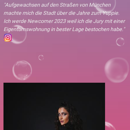
"Aufgewachsen auf den Straßen von München
machte mich die Stadt über die Jahre zum Yuppie.
Ich werde Newcomer 2023 weil ich die Jury mit einer
Eigentumswohnung in bester Lage bestochen habe."