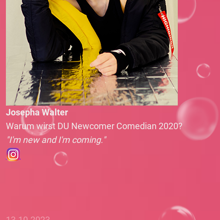
Josepha Walter
Warum wirst DU Newcomer Comedian 2020?
"I'm new and I'm coming."
13.10.2023