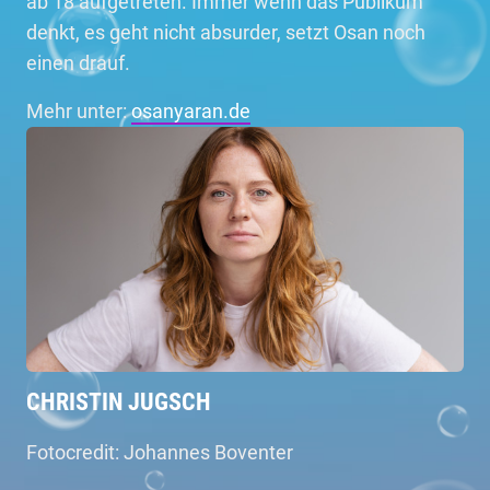
ab 18 aufgetreten. Immer wenn das Publikum
denkt, es geht nicht absurder, setzt Osan noch
einen drauf.
Mehr unter:
osanyaran.de
CHRISTIN JUGSCH
Fotocredit: Johannes Boventer