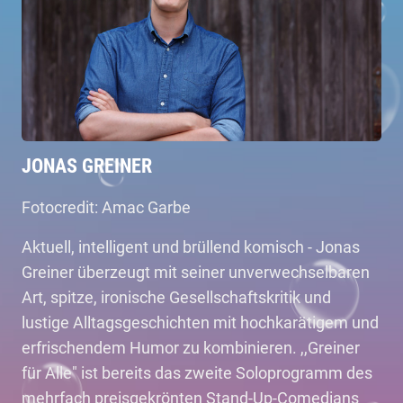
JONAS GREINER
Fotocredit: Amac Garbe
Aktuell, intelligent und brüllend komisch - Jonas
Greiner überzeugt mit seiner unverwechselbaren
Art, spitze, ironische Gesellschaftskritik und
lustige Alltagsgeschichten mit hochkarätigem und
erfrischendem Humor zu kombinieren. ,,Greiner
für Alle" ist bereits das zweite Soloprogramm des
mehrfach preisgekrönten Stand-Up-Comedians