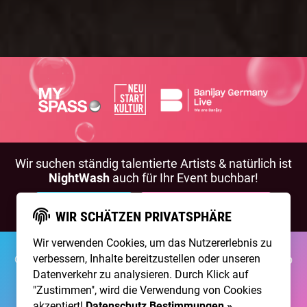
Wir suchen ständig talentierte Artists & natürlich ist
NightWash
auch für Ihr Event buchbar!
BEWIRB DICH!
NIGHTWASH BUCHEN
WIR SCHÄTZEN PRIVATSPHÄRE
Wir verwenden Cookies, um das Nutzererlebnis zu
©2026 Brainpool Live
verbessern, Inhalte bereitzustellen oder unseren
Über Uns
Kontakt
Membership
Impressum
Datenschutz
Datenverkehr zu analysieren. Durch Klick auf
"Zustimmen", wird die Verwendung von Cookies
Erstellt mit
von
300 Design
akzeptiert!
Datenschutz Bestimmungen »