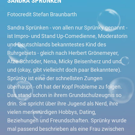
SANDRA SPRÜNKEN
Fotocredit Stefan Braunbarth
Sandra Sprünken - von allen nur Sprünky genannt -
ist Impro- und Stand Up-Comedienne, Moderatorin
und Deutschlands bekanntestes Kind des
Ruhrgebiets - gleich nach Herbert Grönemeyer,
Atze Schröder, Nena, Micky Beisenherz und und
und (okay, gibt vielleicht doch paar Bekanntere).
Sprünky ist eine der schnellsten Zungen
überhaupt - oft hat der Kopf Probleme zu folgen.
Das stand schon in ihrem Grundschulzeugnis so
drin. Sie spricht über ihre Jugend als Nerd, ihre
vielen merkwürdigen Hobbys, Dating,
Beziehungen und Freundschaften. Sprünky wurde
mal passend beschrieben als eine Frau zwischen