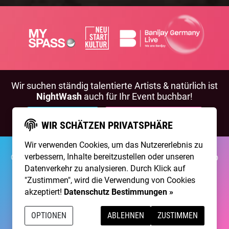
Wir suchen ständig talentierte Artists & natürlich ist
NightWash
auch für Ihr Event buchbar!
BEWIRB DICH!
NIGHTWASH BUCHEN
WIR SCHÄTZEN PRIVATSPHÄRE
Wir verwenden Cookies, um das Nutzererlebnis zu
©2026 Brainpool Live
verbessern, Inhalte bereitzustellen oder unseren
Über Uns
Kontakt
Membership
Impressum
Datenschutz
Datenverkehr zu analysieren. Durch Klick auf
"Zustimmen", wird die Verwendung von Cookies
Erstellt mit
von
300 Design
akzeptiert!
Datenschutz Bestimmungen »
Betrieben mit
Care CMS
and
grüner IT
OPTIONEN
ABLEHNEN
ZUSTIMMEN
DSGVO / EPVO geprüft - mehr Info »