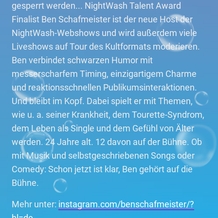
gesperrt werden... NightWash Talent Award
Finalist Ben Schafmeister ist der neue Host der
NightWash-Webshows und wird außerdem viele
Liveshows auf Tour des Kultformats moderieren.
Ben verbindet schwarzen Humor mit
messerscharfem Timing, einzigartigem Charme
und reaktionsschnellen Publikumsinteraktionen.
Und bleibt im Kopf. Dabei spielt er mit Themen,
wie u. a. seiner Krankheit, dem Tourette-Syndrom,
dem Leben als Single und dem Gefühl von Älter
werden. 24 Jahre alt. 12 davon auf der Bühne. Ob
mit Musik und selbstgeschriebenen Songs oder
Comedy: Schon jetzt ist klar, Ben gehört auf die
Bühne.
Mehr unter:
instagram.com/benschafmeister/?
hl=de