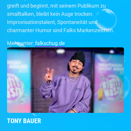
greift und beginnt, mit seinem Publikum zu
smalltalken, bleibt kein Auge trocken.
Improvisationstalent, Spontaneität und
charmanter Humor sind Falks Markenzeichen.
Mehr unter:
falkschug.de
TONY BAUER