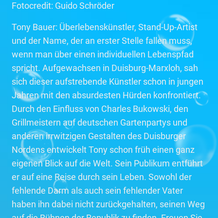
Fotocredit: Guido Schröder
Tony Bauer: Überlebenskünstler, Stand-Up-Artist
und der Name, der an erster Stelle fallen muss,
wenn man über einen individuellen Lebenspfad
spricht. Aufgewachsen in Duisburg-Marxloh, sah
sich dieser aufstrebende Künstler schon in jungen
Jahren mit den absurdesten Hürden konfrontiert.
Durch den Einfluss von Charles Bukowski, den
Grillmeistern auf deutschen Gartenpartys und
anderen irrwitzigen Gestalten des Duisburger
Nordens entwickelt Tony schon früh einen ganz
eigenen Blick auf die Welt. Sein Publikum entführt
er auf eine Reise durch sein Leben. Sowohl der
fehlende Darm als auch sein fehlender Vater
haben ihn dabei nicht zurückgehalten, seinen Weg
auf die Bühnen der Republik zu finden. Freuen Sie