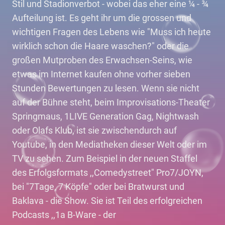
Stil und Stadionverbot - wobei das eher eine ¼ - ¾
Aufteilung ist. Es geht ihr um die grossen und
wichtigen Fragen des Lebens wie "Muss ich heute
wirklich schon die Haare waschen?" oder die
großen Mutproben des Erwachsen-Seins, wie
etwas im Internet kaufen ohne vorher sieben
Stunden Bewertungen zu lesen. Wenn sie nicht
auf der Bühne steht, beim Improvisations-Theater
Springmaus, 1LIVE Generation Gag, Nightwash
oder Olafs Klub, ist sie zwischendurch auf
Youtube, in den Mediatheken dieser Welt oder im
TV zu sehen. Zum Beispiel in der neuen Staffel
des Erfolgsformats ,,Comedystreet" Pro7/JOYN,
bei "7Tage, 7 Köpfe" oder bei Bratwurst und
Baklava - die Show. Sie ist Teil des erfolgreichen
Podcasts ,,1a B-Ware - der