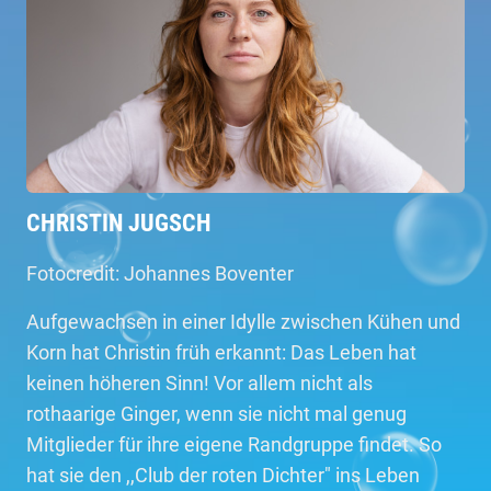
CHRISTIN JUGSCH
Fotocredit: Johannes Boventer
Aufgewachsen in einer Idylle zwischen Kühen und
Korn hat Christin früh erkannt: Das Leben hat
keinen höheren Sinn! Vor allem nicht als
rothaarige Ginger, wenn sie nicht mal genug
Mitglieder für ihre eigene Randgruppe findet. So
hat sie den ,,Club der roten Dichter" ins Leben