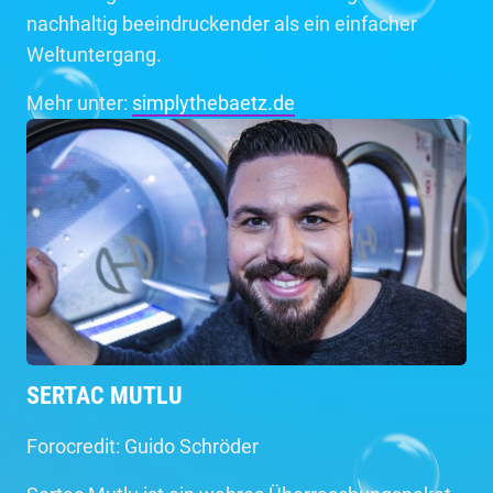
nachhaltig beeindruckender als ein einfacher
Weltuntergang.
Mehr unter:
simplythebaetz.de
SERTAC MUTLU
Forocredit: Guido Schröder