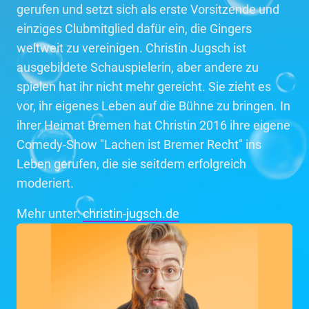
gerufen und setzt sich als erste Vorsitzende und
einziges Clubmitglied dafür ein, die Gingers
weltweit zu vereinigen. Christin Jugsch ist
ausgebildete Schauspielerin, aber andere zu
spielen hat ihr nicht mehr gereicht. Sie zieht es
vor, ihr eigenes Leben auf die Bühne zu bringen. In
ihrer Heimat Bremen hat Christin 2016 ihre eigene
Comedy-Show "Lachen ist Bremer Recht" ins
Leben gerufen, die sie seitdem erfolgreich
moderiert.
Mehr unter:
christin-jugsch.de