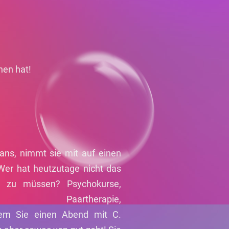
hen hat!
ans, nimmt sie mit auf einen
!Wer hat heutzutage nicht das
n zu müssen? Psychokurse,
, Paartherapie,
hdem Sie einen Abend mit C.