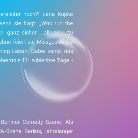
iereleiter hoch?! Lena Kupke
wenn sie fragt: ,,Who run the
 ganz sicher ...alleine ...zu
ühne feiert sie Missgeschicke
thing Leben. Dabei verrät das
eheimnis für schlechte Tage -
 Berliner Comedy Szene. Als
-Szene Berlins, jahrelanger