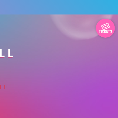
TICKETS
L L
FT!