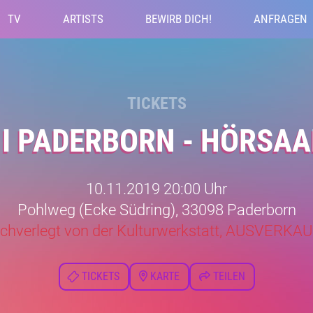
TV
ARTISTS
BEWIRB DICH!
ANFRAGEN
TICKETS
I PADERBORN - HÖRSAA
10.11.2019 20:00 Uhr
Pohlweg (Ecke Südring), 33098 Paderborn
chverlegt von der Kulturwerkstatt, AUSVERKAU
TICKETS
KARTE
TEILEN