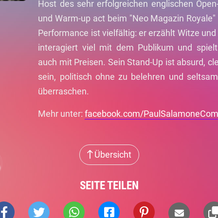
Host des sehr erfolgreichen englischen Ope
und Warm-up act beim "Neo Magazin Royale" ha
Performance ist vielfältig: er erzählt Witze und
interagiert viel mit dem Publikum und spiel
auch mit Preisen. Sein Stand-Up ist absurd, cle
sein, politisch ohne zu belehren und selts
überraschen.
Mehr unter:
facebook.com/PaulSalamoneCo
Übersicht
SEITE TEILEN