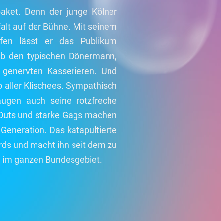
aket. Denn der junge Kölner
alt auf der Bühne. Mit seinem
pfen lässt er das Publikum
ob den typischen Dönermann,
 genervten Kasserieren. Und
b aller Klischees. Sympathisch
ugen auch seine rotzfreche
t Outs und starke Gags machen
Generation. Das katapultierte
rds und macht ihn seit dem zu
 im ganzen Bundesgebiet.