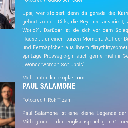
Upsi, wer stolpert denn da gerade die Karr
gehört zu den Girls, die Beyonce anspricht, 
World?". Darüber ist sie sich vor dem Spiegel
Hause ...für einen kurzen Moment. Auf der B
und Fettnäpfchen aus ihrem flirtythirtysome
spritzige Prossegio-girl auch gerne mal ihr G
,,Wonderwoman-Schlüppis".
Mehr unter:
lenakupke.com
PAUL SALAMONE
Fotocredit: Rok Trzan
Paul Salamone ist eine kleine Legende der
Mitbegründer der englischsprachigen Comedy