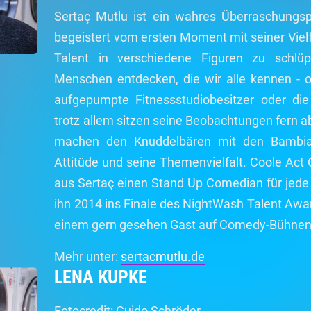
Sertaç Mutlu ist ein wahres Überraschungsp
begeistert vom ersten Moment mit seiner Vielf
Talent in verschiedene Figuren zu schlü
Menschen entdecken, die wir alle kennen - 
aufgepumpte Fitnessstudiobesitzer oder die
trotz allem sitzen seine Beobachtungen fern a
machen den Knuddelbären mit den Bambia
Attitüde und seine Themenvielfalt. Coole Ac
aus Sertaç einen Stand Up Comedian für jede 
ihn 2014 ins Finale des NightWash Talent Awa
einem gern gesehen Gast auf Comedy-Bühnen
Mehr unter:
sertacmutlu.de
LENA KUPKE
Fotocredit: Guido Schröder