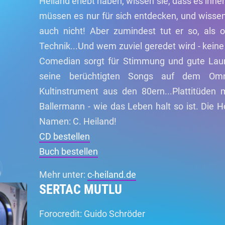
Heiland erlebt haben, wissen sie, dass es ihne
müssen es nur für sich entdecken, und wisse
auch nicht! Aber zumindest tut er so, als o
Technik...Und wem zuviel geredet wird - keine
Comedian sorgt für Stimmung und gute Lau
seine berüchtigten Songs auf dem Omni
Kultinstrument aus den 80ern...Plattitüden
Ballermann - wie das Leben halt so ist. Die H
Namen: C. Heiland!
CD bestellen
Buch bestellen
Mehr unter:
c-heiland.de
SERTAC MUTLU
Forocredit: Guido Schröder