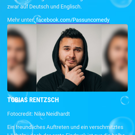
zwar auf Deutsch und Englisch.
Mehr unter:
facebook.com/Passuncomedy
TOBIAS RENTZSCH
Fotocredit: Niko Neidhardt
Ein freundliches Auftreten und ein verschmitztes