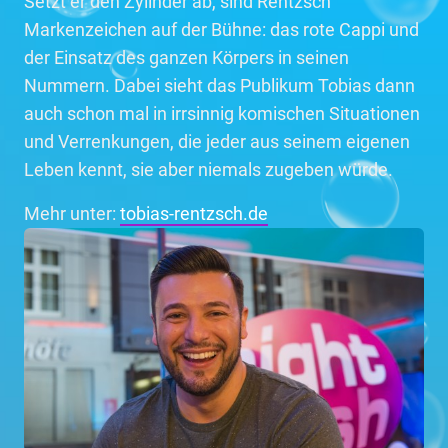
Setzt er den Zylinder ab, sind Rentzsch'
Markenzeichen auf der Bühne: das rote Cappi und
der Einsatz des ganzen Körpers in seinen
Nummern. Dabei sieht das Publikum Tobias dann
auch schon mal in irrsinnig komischen Situationen
und Verrenkungen, die jeder aus seinem eigenen
Leben kennt, sie aber niemals zugeben würde.
Mehr unter:
tobias-rentzsch.de