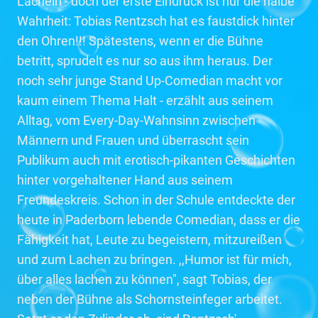
Lächeln - doch der erste Eindruck ist nur die halbe
Wahrheit: Tobias Rentzsch hat es faustdick hinter
den Ohren!!! Spätestens, wenn er die Bühne
betritt, sprudelt es nur so aus ihm heraus. Der
noch sehr junge Stand Up-Comedian macht vor
kaum einem Thema Halt - erzählt aus seinem
Alltag, vom Every-Day-Wahnsinn zwischen
Männern und Frauen und überrascht sein
Publikum auch mit erotisch-pikanten Geschichten
hinter vorgehaltener Hand aus seinem
Freundeskreis. Schon in der Schule entdeckte der
heute in Paderborn lebende Comedian, dass er die
Fähigkeit hat, Leute zu begeistern, mitzureißen
und zum Lachen zu bringen. ,,Humor ist für mich,
über alles lachen zu können", sagt Tobias, der
neben der Bühne als Schornsteinfeger arbeitet.