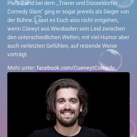
Platz 2 und bei dem ,,Trierer und Düsseldorfer
Comedy Slam" ging er sogar jeweils als Sieger von
der Bühne. Lasst es Euch also nicht entgehen,
wenn Cüneyt aus Wiesbaden sein Leid zwischen
den unterschiedlichen Welten, mit viel Humor aber
auch verletzten Gefühlen, auf reizende Weise
vorträgt.
Mehr unter:
facebook.com/CueneytComedy