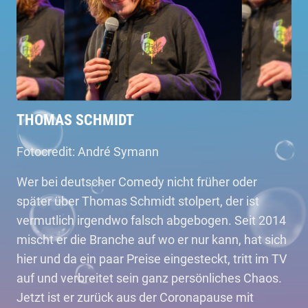
THOMAS SCHMIDT
Fotocredit: André Symann
Wer bei deutscher Comedy nicht früher oder
später über Thomas Schmidt stolpert, der ist
vermutlich irgendwo falsch abgebogen. Seit 2014
mischt er die Branche auf wo er nur kann, hat sich
hier und da ein paar Preise eingesteckt, tritt im TV
auf und verbreitet sein ganz persönliches Chaos.
Jetzt ist er zurück aus der Coronapause mit