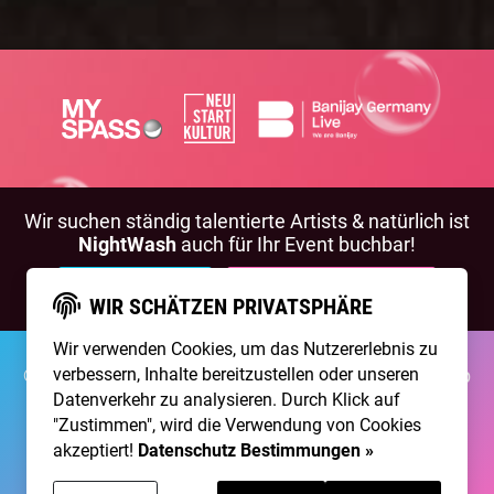
Wir suchen ständig talentierte Artists & natürlich ist
NightWash
auch für Ihr Event buchbar!
BEWIRB DICH!
NIGHTWASH BUCHEN
WIR SCHÄTZEN PRIVATSPHÄRE
Wir verwenden Cookies, um das Nutzererlebnis zu
verbessern, Inhalte bereitzustellen oder unseren
©2026 Brainpool Live
Über Uns
Kontakt
Membership
Impressum
Datenschutz
Datenverkehr zu analysieren. Durch Klick auf
"Zustimmen", wird die Verwendung von Cookies
Erstellt mit
von
300 Design
akzeptiert!
Datenschutz Bestimmungen »
Betrieben mit
Care CMS
and
grüner IT