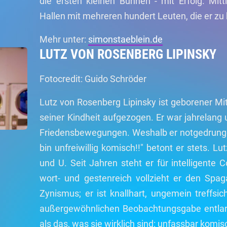
die ersten kleinen Bühnen - mit Erfolg. Mit
Hallen mit mehreren hundert Leuten, die er zu
Mehr unter:
simonstaeblein.de
LUTZ VON ROSENBERG LIPINSKY
Fotocredit: Guido Schröder
Lutz von Rosenberg Lipinsky ist geborener Mit
seiner Kindheit aufgezogen. Er war jahrelan
Friedensbewegungen. Weshalb er notgedrunge
bin unfreiwillig komisch!!" betont er stets. L
und U. Seit Jahren steht er für intelligente 
wort- und gestenreich vollzieht er den Sp
Zynismus; er ist knallhart, ungemein treffs
außergewöhnlichen Beobachtungsgabe entlarvt 
als das, was sie wirklich sind: unfassbar komis