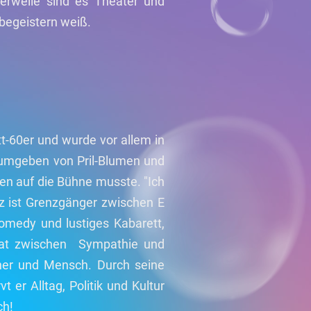
tlerweile sind es Theater und
 begeistern weiß.
t-60er und wurde vor allem in
g umgeben von Pril-Blumen und
n auf die Bühne musste. "Ich
utz ist Grenzgänger zwischen E
Comedy und lustiges Kabarett,
agat zwischen Sympathie und
icher und Mensch. Durch seine
er Alltag, Politik und Kultur
ch!