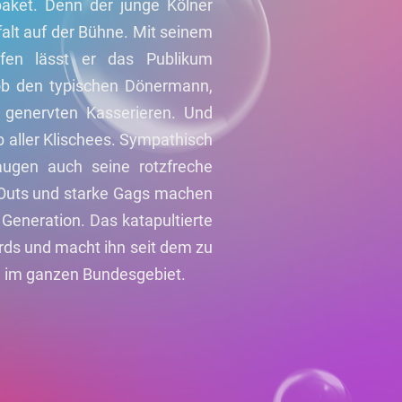
aket. Denn der junge Kölner
alt auf der Bühne. Mit seinem
pfen lässt er das Publikum
ob den typischen Dönermann,
 genervten Kasserieren. Und
b aller Klischees. Sympathisch
ugen auch seine rotzfreche
t Outs und starke Gags machen
Generation. Das katapultierte
rds und macht ihn seit dem zu
 im ganzen Bundesgebiet.