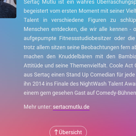
Sertaç Mutlu ist ein wahres Überraschungsp
begeistert vom ersten Moment mit seiner Vielf
Talent in verschiedene Figuren zu schlü
Menschen entdecken, die wir alle kennen - 
aufgepumpte Fitnessstudiobesitzer oder die
trotz allem sitzen seine Beobachtungen fern a
machen den Knuddelbären mit den Bambia
Attitüde und seine Themenvielfalt. Coole Ac
aus Sertaç einen Stand Up Comedian für jede 
ihn 2014 ins Finale des NightWash Talent Awa
einem gern gesehen Gast auf Comedy-Bühnen
Mehr unter:
sertacmutlu.de
Übersicht