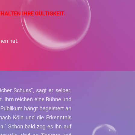
HALTEN IHRE GÜLTIGKEIT.
hen hat:
cher Schuss", sagt er selber.
t. Ihm reichen eine Bühne und
s Publikum hängt begeistert an
nach Köln und die Erkenntnis
n." Schon bald zog es ihn auf