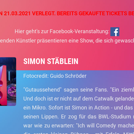
 21.03.2021 VERLEGT. BEREITS GEKAUFTE TICKETS BE
Hier geht's zur Facebook-Veranstaltung:
genden Künstler präsentieren eine Show, die sich gewasc
SIMON STÄBLEIN
Fotocredit: Guido Schröder
"Gutaussehend" sagen seine Fans. "Ein ziemli
Und doch ist er nicht auf dem Catwalk gelande
ein Mikro. Sofort ist Simon in Action - und da
seinen Lippen. Er zog für das BWL-Studium 
war wie zu erwarten: "Ich will Comedy mache