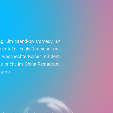
oung Kim Stand-Up Comedy. Er
 er ta?glich als Deutscher mit
r waschechte Kölner mit dem
s bricht im China-Restaurant
 gern.