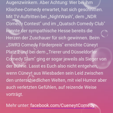
Augenzwinkern. Aber Achtung: Wer bei ihm
Klischee-Comedy erwartet, hat sich geschnitten.
Mit TV-Auftritten bei ,,NightWash", dem ,,NDR
Comedy Contest" und im ,,Quatsch Comedy Club"
konnte der sympathische Hesse bereits die
Herzen der Zuschauer für sich gewinnen. Beim
,,SWR3 Comedy Förderpreis" erreichte Cüneyt
Platz 2 und bei dem ,,Trierer und Düsseldorfer
Comedy Slam" ging er sogar jeweils als Sieger von
der Bühne. Lasst es Euch also nicht entgehen,
wenn Cüneyt aus Wiesbaden sein Leid zwischen
den unterschiedlichen Welten, mit viel Humor aber
auch verletzten Gefühlen, auf reizende Weise
vorträgt.
Mehr unter:
facebook.com/CueneytComedy