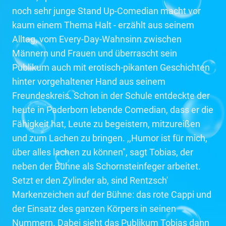
noch sehr junge Stand Up-Comedian macht vor
kaum einem Thema Halt - erzählt aus seinem
Alltag, vom Every-Day-Wahnsinn zwischen
Männern und Frauen und überrascht sein
Publikum auch mit erotisch-pikanten Geschichten
hinter vorgehaltener Hand aus seinem
Freundeskreis. Schon in der Schule entdeckte der
heute in Paderborn lebende Comedian, dass er die
Fähigkeit hat, Leute zu begeistern, mitzureißen
und zum Lachen zu bringen. ,,Humor ist für mich,
über alles lachen zu können", sagt Tobias, der
neben der Bühne als Schornsteinfeger arbeitet.
Setzt er den Zylinder ab, sind Rentzsch'
Markenzeichen auf der Bühne: das rote Cappi und
der Einsatz des ganzen Körpers in seinen
Nummern. Dabei sieht das Publikum Tobias dann