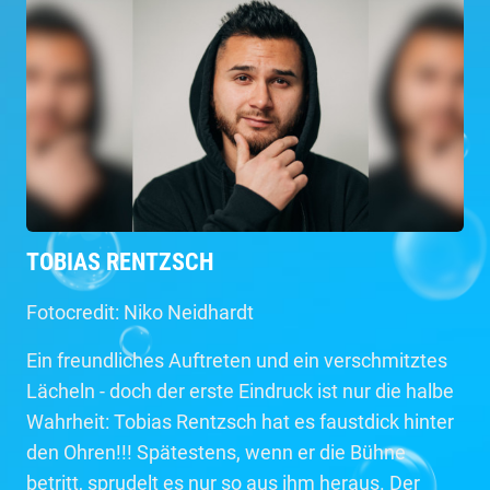
TOBIAS RENTZSCH
Fotocredit: Niko Neidhardt
Ein freundliches Auftreten und ein verschmitztes
Lächeln - doch der erste Eindruck ist nur die halbe
Wahrheit: Tobias Rentzsch hat es faustdick hinter
den Ohren!!! Spätestens, wenn er die Bühne
betritt, sprudelt es nur so aus ihm heraus. Der