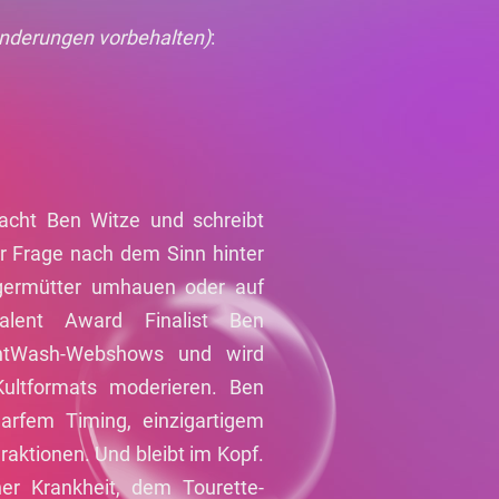
nderungen vorbehalten)
:
acht Ben Witze und schreibt
er Frage nach dem Sinn hinter
egermütter umhauen oder auf
alent Award Finalist Ben
ghtWash-Webshows und wird
ultformats moderieren. Ben
rfem Timing, einzigartigem
aktionen. Und bleibt im Kopf.
er Krankheit, dem Tourette-