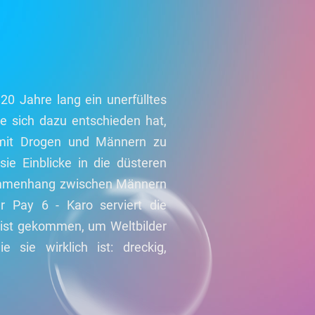
20 Jahre lang ein unerfülltes
sie sich dazu entschieden hat,
 mit Drogen und Männern zu
ie Einblicke in die düsteren
sammenhang zwischen Männern
 Pay 6 - Karo serviert die
 ist gekommen, um Weltbilder
 sie wirklich ist: dreckig,