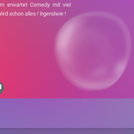
um erwartet Comedy mit viel
d schon alles ! Irgendwie !