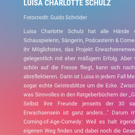
LUISA CHARLOTTE SCHULZ
Fotocredit: Guido Schröder
Luisa Charlotte Schulz hat alle Hände 
Schauspielerin, Sängerin, Podcasterin & Comed
ihr Möglichstes, das Projekt Erwachsenenwe
gelegentlich mit eher mäßigem Erfolg. Aber 
schön auf die Fresse fliegt, kann sich nach
abreflektieren. Darin ist Luisa in jedem Fall 
sogar echte Geistesblitze um die Ecke. Zwis
was Sinnvolles in den Ratgeberbüchern der ,,G
Selbst ihre Freunde jenseits der 30 sa
Erwachsensein ist ganz anders..." Darum m
Coming-of-Age-Comedy: Weil es halt irg
eigenen Weg finden und dabei noch die Gesells