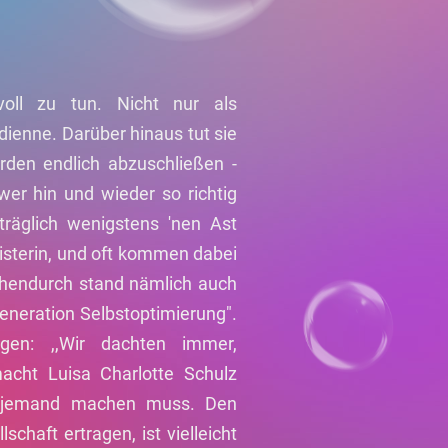
voll zu tun. Nicht nur als
ienne. Darüber hinaus tut sie
rden endlich abzuschließen -
wer hin und wieder so richtig
träglich wenigstens 'nen Ast
Meisterin, und oft kommen dabei
chendurch stand nämlich auch
eneration Selbstoptimierung".
gen: ,,Wir dachten immer,
acht Luisa Charlotte Schulz
endjemand machen muss. Den
chaft ertragen, ist vielleicht