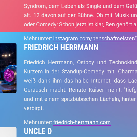
Syndrom, dem Leben als Single und dem Gefüh
alt. 12 davon auf der Bühne. Ob mit Musik u
oder Comedy: Schon jetzt ist klar, Ben gehört 
Mehr unter:
instagram.com/benschafmeister/
FRIEDRICH HERRMANN
Friedrich Herrmann, Ostboy und Technokind
Kurzem in der Standup-Comedy mit. Charma
weiß dank ihm das halbe Internet, dass Läch
Geräusch macht. Renato Kaiser meint: "tiefgr
und mit einem spitzbübischen Lächeln, hinte
verbirgt.
Mehr unter:
friedrich-herrmann.com
UNCLE D