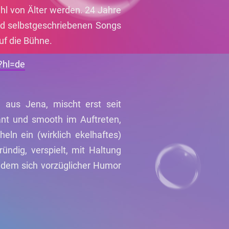
l von Älter werden. 24 Jahre
nd selbstgeschriebenen Songs
auf die Bühne.
?hl=de
 aus Jena, mischt erst seit
nt und smooth im Auftreten,
eln ein (wirklich ekelhaftes)
ündig, verspielt, mit Haltung
r dem sich vorzüglicher Humor