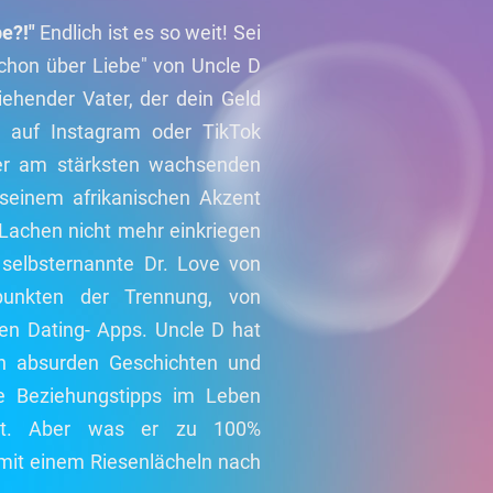
e?!"
Endlich ist es so weit! Sei
chon über Liebe" von Uncle D
ziehender Vater, der dein Geld
er auf Instagram oder TikTok
r der am stärksten wachsenden
seinem afrikanischen Akzent
 Lachen nicht mehr einkriegen
selbsternannte Dr. Love von
punkten der Trennung, von
n Dating- Apps. Uncle D hat
en absurden Geschichten und
ie Beziehungstipps im Leben
icht. Aber was er zu 100%
 mit einem Riesenlächeln nach