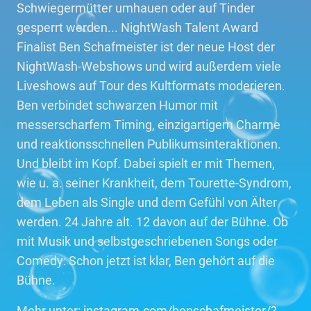
Schwiegermütter umhauen oder auf Tinder
gesperrt werden... NightWash Talent Award
Finalist Ben Schafmeister ist der neue Host der
NightWash-Webshows und wird außerdem viele
Liveshows auf Tour des Kultformats moderieren.
Ben verbindet schwarzen Humor mit
messerscharfem Timing, einzigartigem Charme
und reaktionsschnellen Publikumsinteraktionen.
Und bleibt im Kopf. Dabei spielt er mit Themen,
wie u. a. seiner Krankheit, dem Tourette-Syndrom,
dem Leben als Single und dem Gefühl von Älter
werden. 24 Jahre alt. 12 davon auf der Bühne. Ob
mit Musik und selbstgeschriebenen Songs oder
Comedy: Schon jetzt ist klar, Ben gehört auf die
Bühne.
Mehr unter:
instagram.com/benschafmeister/?