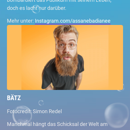
doch es lacht nur darüber.
Mehr unter:
Instagram.com/assanebadianee
BÄTZ
Fotocredit: Simon Redel
Manchmal hängt das Schicksal der Welt am