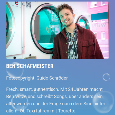
BEN SCHAFMEISTER
Fotocopyright: Guido Schröder
Frech, smart, authentisch. Mit 24 Jahren macht
Ben Witze und schreibt Songs, über anders sein,
älter werden und der Frage nach dem Sinn hinter
allem. Ob Taxi fahren mit Tourette,