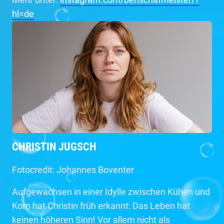
hl=de
CHRISTIN JUGSCH
Fotocredit: Johannes Boventer
Aufgewachsen in einer Idylle zwischen Kühen und
Korn hat Christin früh erkannt: Das Leben hat
keinen höheren Sinn! Vor allem nicht als