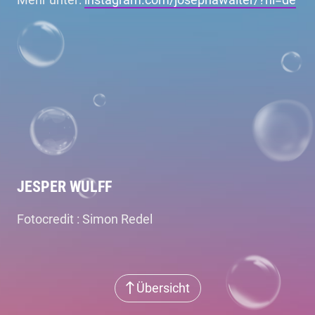
JESPER WULFF
Fotocredit : Simon Redel
Übersicht