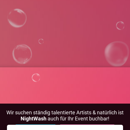
Wir suchen ständig talentierte Artists & natürlich ist
NightWash
auch für Ihr Event buchbar!
BEWIRB DICH!
NIGHTWASH BUCHEN