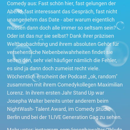
Comedy aus: Fast schön hier, fast gelungen der
Abend, fast interessant das Gespräch, fast nicht
unangenehm das Date - aber warum eigentlich
müssen dann doch alle immer so seltsam sein?
Oder ist das nur sie selbst? Dank ihrer präzisen
Weltbeobachtung und ihrem absoluten Gehör für
versehentliche Nebenbeiwahrheiten findet sie
selten den, sehr viel häufiger nämlich die Fehler,
es sind ja dann doch zumeist recht viele.
Wöchentlich erscheint der Podcast ,,ok, random"
zusammen mit ihrem Comedykollegen Maximilian
Lorenz. In ihrem ersten Jahr Stand Up war
Josepha Walter bereits unter anderem beim
NightWash- Talent Award, im Comedy Studio
Berlin und bei der 1LIVE Generation Gag zu sehen.
Mehr unter:
instagram.com/josephawalter/?hl=de