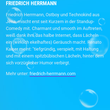
FRIEDRICH HERRMANN
Friedrich Herrmann, Ostboy und Technokind aus
Jena, mischt erst seit Kurzem in der Standup-
Comedy mit. Charmant und smooth im Auftreten,
weiß dank ihm das halbe Internet, dass Lächeln
ein (wirklich ekelhaftes) Geräusch macht. Renato
Kaiser meint: "tiefgründig, verspielt, mit Haltung
und mit einem spitzbübischen Lächeln, hinter dem
sich vorzüglicher Humor verbirgt.
Mehr unter:
friedrich-herrmann.com