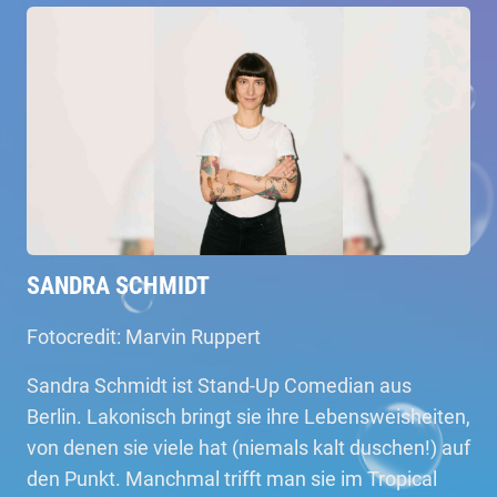
SANDRA SCHMIDT
Fotocredit: Marvin Ruppert
Sandra Schmidt ist Stand-Up Comedian aus
Berlin. Lakonisch bringt sie ihre Lebensweisheiten,
von denen sie viele hat (niemals kalt duschen!) auf
den Punkt. Manchmal trifft man sie im Tropical