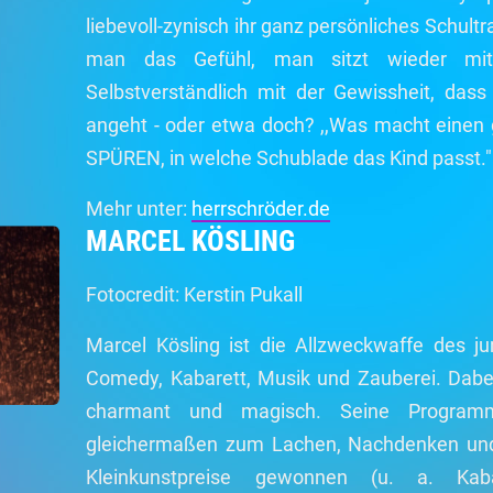
liebevoll-zynisch ihr ganz persönliches Schult
man das Gefühl, man sitzt wieder mitt
Selbstverständlich mit der Gewissheit, dass
angeht - oder etwa doch? ,,Was macht einen 
SPÜREN, in welche Schublade das Kind passt."
Mehr unter:
herrschröder.de
MARCEL KÖSLING
Fotocredit: Kerstin Pukall
Marcel Kösling ist die Allzweckwaffe des ju
Comedy, Kabarett, Musik und Zauberei. Dabei is
charmant und magisch. Seine Program
gleichermaßen zum Lachen, Nachdenken und 
Kleinkunstpreise gewonnen (u. a. Kaba