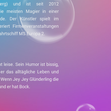
geberg) und ist seit 2012
Die meisten Magier in einer
de. Der Künstler spielt im
riert Firmenveranstaltungen
ahrtschiff MS Europa 2.
t leise. Sein Humor ist bissig,
 er das alltägliche Leben und
. Wenn Jey Jey Glünderling die
und er hat Bock.