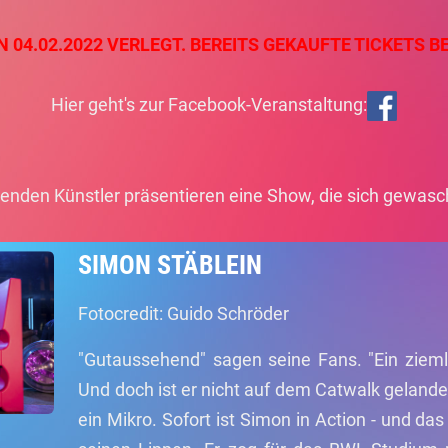
 04.02.2022 VERLEGT. BEREITS GEKAUFTE TICKETS BE
Hier geht's zur Facebook-Veranstaltung:
genden Künstler präsentieren eine Show, die sich gewasc
SIMON STÄBLEIN
Fotocredit: Guido Schröder
"Gutaussehend" sagen seine Fans. "Ein ziemli
Und doch ist er nicht auf dem Catwalk gelande
ein Mikro. Sofort ist Simon in Action - und da