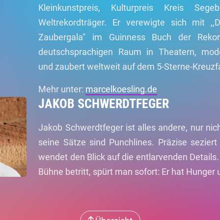
Kleinkunstpreis, Kulturpreis Kreis Se
Weltrekordträger. Er verewigte sich mit ,,
Zaubergala" im Guinness Buch der Rekor
deutschsprachigen Raum in Theatern, mode
und zaubert weltweit auf dem 5-Sterne-Kreuzf
Mehr unter:
marcelkoesling.de
JAKOB SCHWERDTFEGER
Jakob Schwerdtfeger ist alles andere, nur nich
seine Sätze sind Punchlines. Präzise seziert
wendet den Blick auf die entlarvenden Details
Bühne betritt, spürt man sofort: Er hat Hunger 