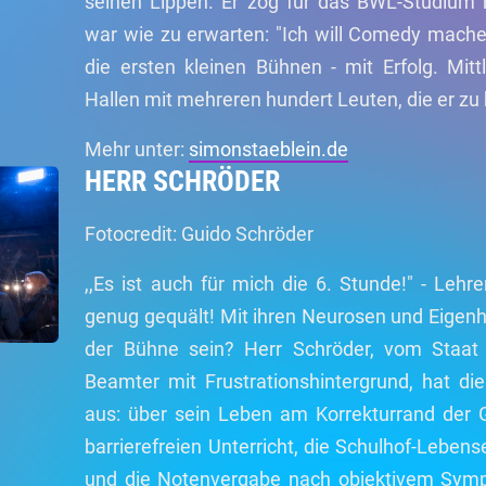
seinen Lippen. Er zog für das BWL-Studium 
war wie zu erwarten: "Ich will Comedy mache
die ersten kleinen Bühnen - mit Erfolg. Mit
Hallen mit mehreren hundert Leuten, die er zu
Mehr unter:
simonstaeblein.de
HERR SCHRÖDER
Fotocredit: Guido Schröder
,,Es ist auch für mich die 6. Stunde!" - Lehr
genug gequält! Mit ihren Neurosen und Eigen
der Bühne sein? Herr Schröder, vom Staat 
Beamter mit Frustrationshintergrund, hat di
aus: über sein Leben am Korrekturrand der Ges
barrierefreien Unterricht, die Schulhof-Leben
und die Notenvergabe nach objektivem Sympat