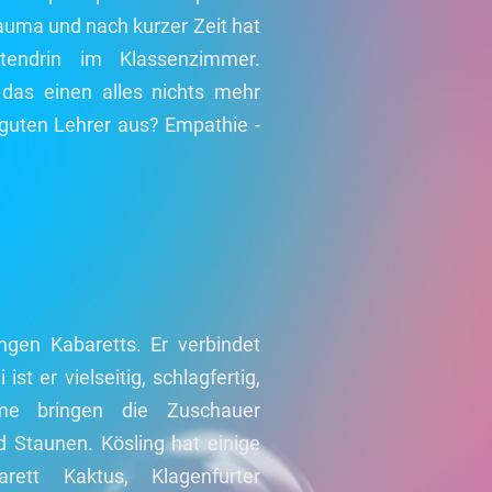
rauma und nach kurzer Zeit hat
endrin im Klassenzimmer.
 das einen alles nichts mehr
guten Lehrer aus? Empathie -
ngen Kabaretts. Er verbindet
t er vielseitig, schlagfertig,
me bringen die Zuschauer
Staunen. Kösling hat einige
rett Kaktus, Klagenfurter