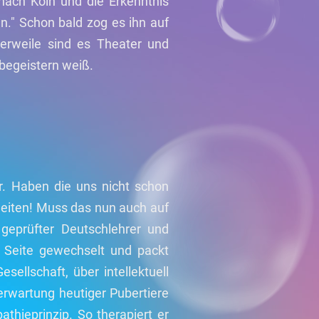
nach Köln und die Erkenntnis
n." Schon bald zog es ihn auf
tlerweile sind es Theater und
 begeistern weiß.
er. Haben die uns nicht schon
heiten! Muss das nun auch auf
geprüfter Deutschlehrer und
e Seite gewechselt und packt
ellschaft, über intellektuell
serwartung heutiger Pubertiere
hieprinzip. So therapiert er