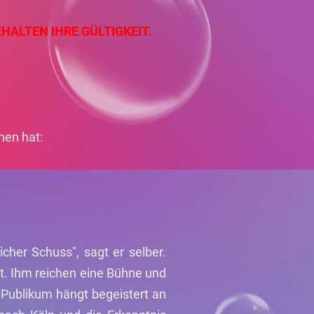
HALTEN IHRE GÜLTIGKEIT.
hen hat:
cher Schuss", sagt er selber.
t. Ihm reichen eine Bühne und
s Publikum hängt begeistert an