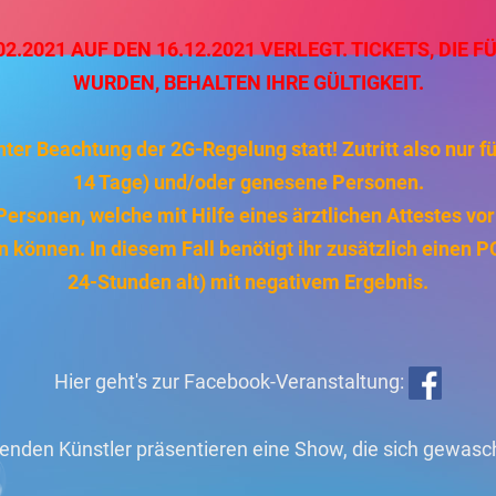
.2021 AUF DEN 16.12.2021 VERLEGT. TICKETS, DIE F
WURDEN, BEHALTEN IHRE GÜLTIGKEIT.
ter Beachtung der 2G-Regelung statt! Zutritt also nur f
14 Tage) und/oder genesene Personen.
sonen, welche mit Hilfe eines ärztlichen Attestes vor O
 können. In diesem Fall benötigt ihr zusätzlich einen 
24-Stunden alt) mit negativem Ergebnis.
Hier geht's zur Facebook-Veranstaltung:
genden Künstler präsentieren eine Show, die sich gewasc