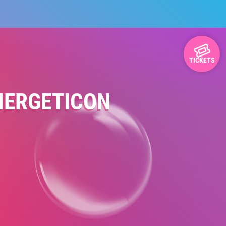
TICKETS
NERGETICON