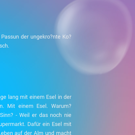
st Passun der ungekro?nte Ko?
sch.
 lang mit einem Esel in der
in. Mit einem Esel. Warum?
Sinn? - Weil er das noch nie
upermarkt. Dafür ein Esel mit
Leben auf der Alm und macht