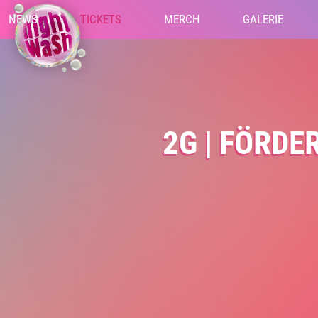
NEWS
TICKETS
MERCH
GALERIE
2G | FÖRD