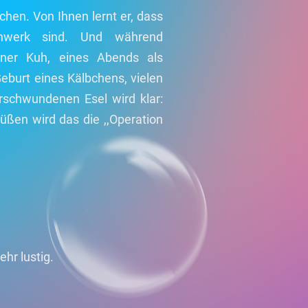
en. Von Ihnen lernt er, dass
huhwerk sind. Und während
iner Kuh, eines Abends als
Geburt eines Kälbchens, vielen
schwundenen Esel wird klar:
üßen wird das die ,,Operation
hr lustig.