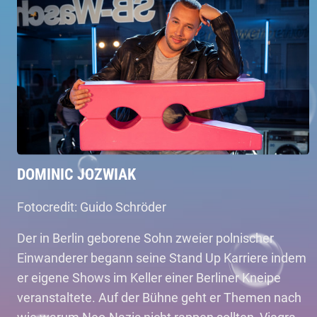
DOMINIC JOZWIAK
Fotocredit: Guido Schröder
Der in Berlin geborene Sohn zweier polnischer
Einwanderer begann seine Stand Up Karriere indem
er eigene Shows im Keller einer Berliner Kneipe
veranstaltete. Auf der Bühne geht er Themen nach