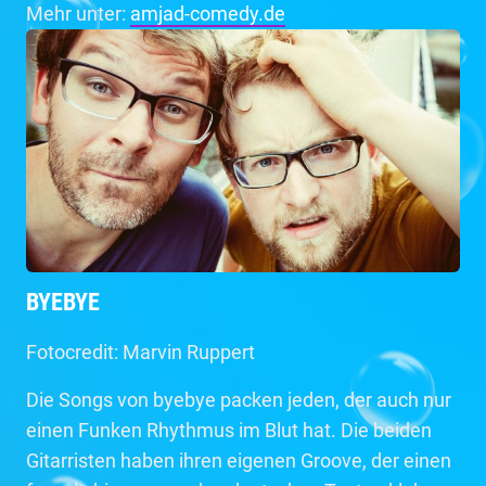
Mehr unter:
amjad-comedy.de
BYEBYE
Fotocredit: Marvin Ruppert
Die Songs von byebye packen jeden, der auch nur
einen Funken Rhythmus im Blut hat. Die beiden
Gitarristen haben ihren eigenen Groove, der einen