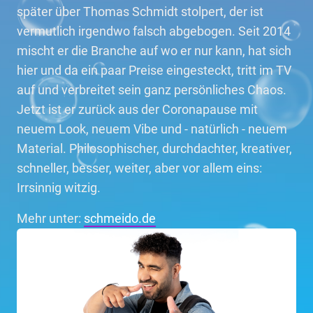
später über Thomas Schmidt stolpert, der ist
vermutlich irgendwo falsch abgebogen. Seit 2014
mischt er die Branche auf wo er nur kann, hat sich
hier und da ein paar Preise eingesteckt, tritt im TV
auf und verbreitet sein ganz persönliches Chaos.
Jetzt ist er zurück aus der Coronapause mit
neuem Look, neuem Vibe und - natürlich - neuem
Material. Philosophischer, durchdachter, kreativer,
schneller, besser, weiter, aber vor allem eins:
Irrsinnig witzig.
Mehr unter:
schmeido.de