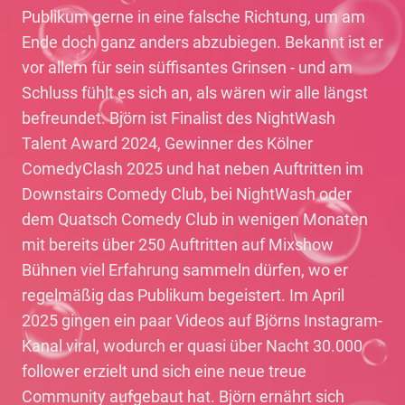
Publikum gerne in eine falsche Richtung, um am
Ende doch ganz anders abzubiegen. Bekannt ist er
vor allem für sein süffisantes Grinsen - und am
Schluss fühlt es sich an, als wären wir alle längst
befreundet. Björn ist Finalist des NightWash
Talent Award 2024, Gewinner des Kölner
ComedyClash 2025 und hat neben Auftritten im
Downstairs Comedy Club, bei NightWash oder
dem Quatsch Comedy Club in wenigen Monaten
mit bereits über 250 Auftritten auf Mixshow
Bühnen viel Erfahrung sammeln dürfen, wo er
regelmäßig das Publikum begeistert. Im April
2025 gingen ein paar Videos auf Björns Instagram-
Kanal viral, wodurch er quasi über Nacht 30.000
follower erzielt und sich eine neue treue
Community aufgebaut hat. Björn ernährt sich