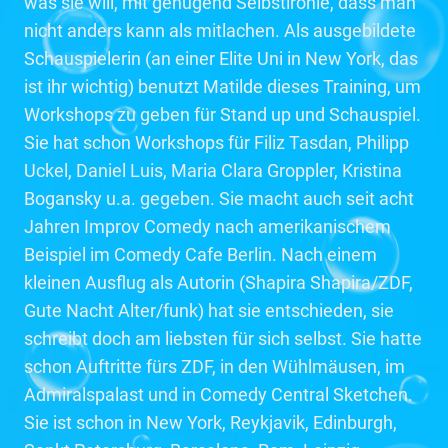
was sie will, mit genügend Selbstironie, dass man
nicht anders kann als mitlachen. Als ausgebildete
Schauspielerin (an einer Elite Uni in New York, das
ist ihr wichtig) benutzt Matilde dieses Training, um
Workshops zu geben für Stand up und Schauspiel.
Sie hat schon Workshops für Filiz Tasdan, Philipp
Uckel, Daniel Luis, Maria Clara Groppler, Kristina
Bogansky u.a. gegeben. Sie macht auch seit acht
Jahren Improv Comedy nach amerikanischem
Beispiel im Comedy Cafe Berlin. Nach einem
kleinen Ausflug als Autorin (Shapira Shapira/ZDF,
Gute Nacht Alter/funk) hat sie entschieden, sie
schreibt doch am liebsten für sich selbst. Sie hatte
schon Auftritte fürs ZDF, in den Wühlmäusen, im
Admiralspalast und in Comedy Central Sketchen.
Sie ist schon in New York, Reykjavik, Edinburgh,