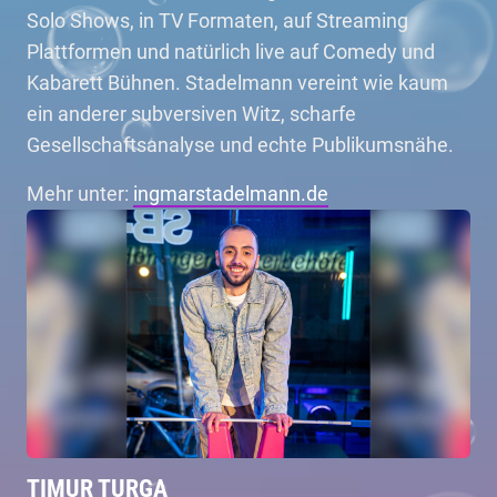
Solo Shows, in TV Formaten, auf Streaming
Plattformen und natürlich live auf Comedy und
Kabarett Bühnen. Stadelmann vereint wie kaum
ein anderer subversiven Witz, scharfe
Gesellschaftsanalyse und echte Publikumsnähe.
Mehr unter:
ingmarstadelmann.de
TIMUR TURGA