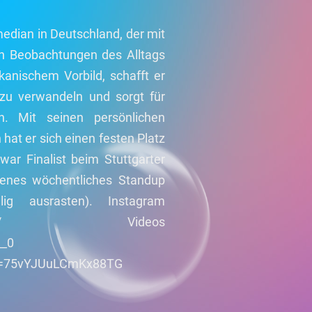
edian in Deutschland, der mit
en Beobachtungen des Alltags
kanischem Vorbild, schafft er
zu verwandeln und sorgt für
n. Mit seinen persönlichen
at er sich einen festen Platz
ar Finalist beim Stuttgarter
enes wöchentliches Standup
ig ausrasten). Instagram
ealsezeroglu/ Videos
__0
&si=75vYJUuLCmKx88TG