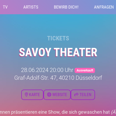
TV
ARTISTS
BEWIRB DICH!
ANFRAGEN
TICKETS
SAVOY THEATER
28.06.2024 20:00 Uhr
Ausverkauft
Graf-Adolf-Str. 47, 40210 Düsseldorf
KARTE
WEBSITE
TEILEN
innen präsentieren eine Show, die sich gewaschen hat
(Ä