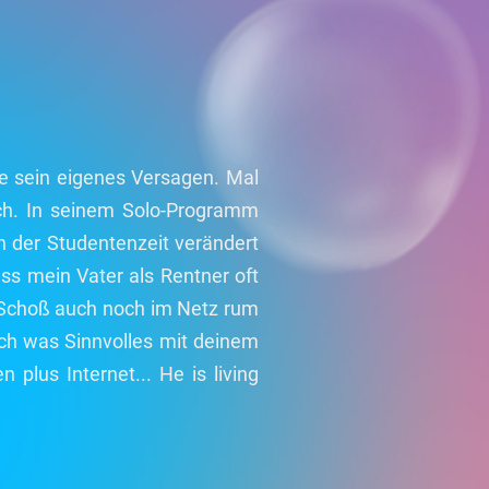
ne sein eigenes Versagen. Mal
sch. In seinem Solo-Programm
h der Studentenzeit verändert
ass mein Vater als Rentner oft
 Schoß auch noch im Netz rum
och was Sinnvolles mit deinem
plus Internet... He is living