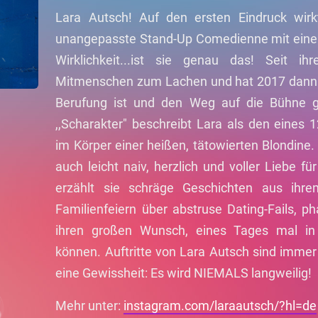
Lara Autsch! Auf den ersten Eindruck wirkt
unangepasste Stand-Up Comedienne mit einer
Wirklichkeit...ist sie genau das! Seit ihr
Mitmenschen zum Lachen und hat 2017 dann a
Berufung ist und den Weg auf die Bühne g
,,Scharakter" beschreibt Lara als den eines
im Körper einer heißen, tätowierten Blondine.
auch leicht naiv, herzlich und voller Liebe f
erzählt sie schräge Geschichten aus ihr
Familienfeiern über abstruse Dating-Fails, ph
ihren großen Wunsch, eines Tages mal in de
können. Auftritte von Lara Autsch sind immer 
eine Gewissheit: Es wird NIEMALS langweilig!
Mehr unter:
instagram.com/laraautsch/?hl=de