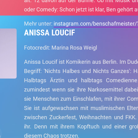
alt. 12 davon auf der Bühne. Ob mit Musik u
oder Comedy: Schon jetzt ist klar, Ben gehört 
Mehr unter:
instagram.com/benschafmeister/
ANISSA LOUCIF
Fotocredit: Marina Rosa Weigl
Anissa Loucif ist Komikerin aus Berlin. Im D
Begriff: 'Nichts Halbes und Nichts Ganzes': H
Halbtags Ärztin und halbtags Comedienn
zumindest wenn sie ihre Narkosemittel dabei 
sie Menschen zum Einschlafen, mit ihrer Com
Sie ist aufgewachsen mit muslimischen Elter
zwischen Zuckerfest, Weihnachten und FKK.
ihr. Denn mit ihrem Kopftuch und einer gr
diesem Chaos trotzen.