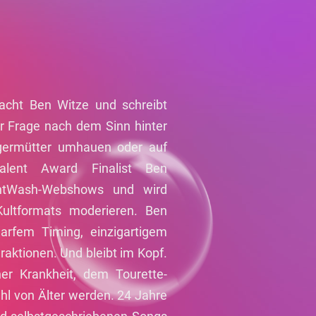
acht Ben Witze und schreibt
er Frage nach dem Sinn hinter
egermütter umhauen oder auf
alent Award Finalist Ben
ghtWash-Webshows und wird
ultformats moderieren. Ben
rfem Timing, einzigartigem
aktionen. Und bleibt im Kopf.
er Krankheit, dem Tourette-
l von Älter werden. 24 Jahre