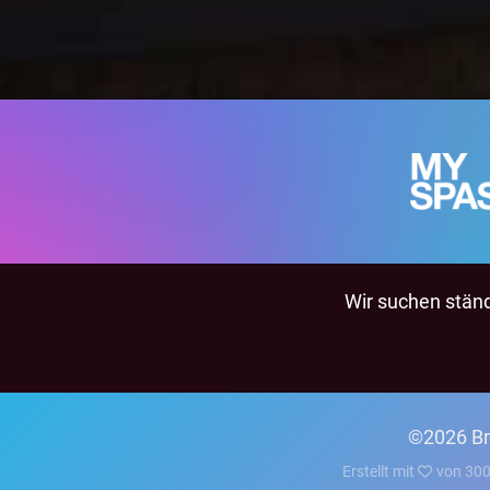
Wir suchen ständi
©2026 Br
Erstellt mit
von
300