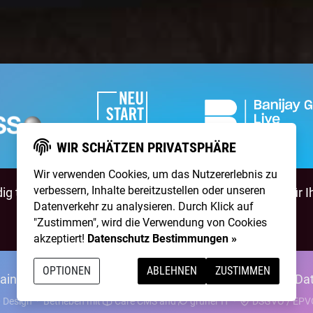
WIR SCHÄTZEN PRIVATSPHÄRE
Wir verwenden Cookies, um das Nutzererlebnis zu
verbessern, Inhalte bereitzustellen oder unseren
g talentierte Artists & natürlich ist
NightWash
auch für I
Datenverkehr zu analysieren. Durch Klick auf
"Zustimmen", wird die Verwendung von Cookies
BEWIRB DICH!
NIGHTWASH BUCHEN
akzeptiert!
Datenschutz Bestimmungen »
OPTIONEN
ABLEHNEN
ZUSTIMMEN
ainpool Live
Über Uns
Kontakt
Membership
Impressum
Da
 Design
·
Betrieben mit
Care CMS
and
grüner IT
·
DSGVO / EPVO 