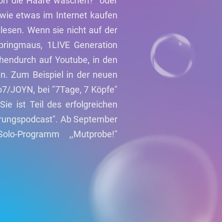
hon die Haare waschen?" oder
wie etwas im Internet kaufen
esen. Wenn sie nicht auf der
pringmaus, 1LIVE Generation
chendurch auf Youtube, in den
n. Zum Beispiel in der neuen
o7/JOYN, bei "7Tage, 7 Köpfe"
ie ist Teil des erfolgreichen
ierungspodcast". Ab September
lo-Programm ,,Mutprobe!"