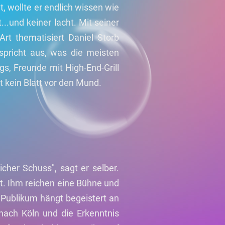
, wollte er endlich wissen wie
..und keiner lacht. Mit seiner
Art thematisiert Daniel Storb
 spricht aus, was die meisten
s, Freunde mit High-End-Grill
 kein Blatt vor den Mund.
cher Schuss", sagt er selber.
t. Ihm reichen eine Bühne und
s Publikum hängt begeistert an
nach Köln und die Erkenntnis