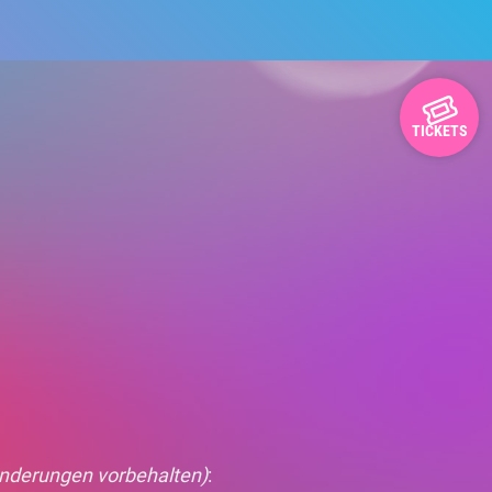
TICKETS
nderungen vorbehalten)
: