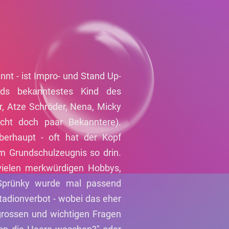
nt - ist Impro- und Stand Up-
nds bekanntestes Kind des
r, Atze Schröder, Nena, Micky
icht doch paar Bekanntere).
berhaupt - oft hat der Kopf
m Grundschulzeugnis so drin.
 vielen merkwürdigen Hobbys,
 Sprünky wurde mal passend
tadionverbot - wobei das eher
 grossen und wichtigen Fragen