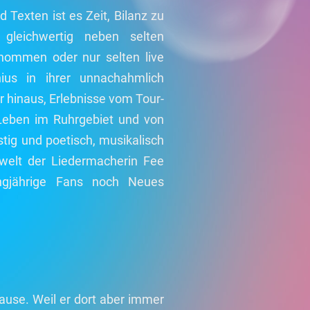
Texten ist es Zeit, Bilanz zu
gleichwertig neben selten
enommen oder nur selten live
ius in ihrer unnachahmlich
 hinaus, Erlebnisse vom Tour-
 Leben im Ruhrgebiet und von
ustig und poetisch, musikalisch
nwelt der Liedermacherin Fee
ngjährige Fans noch Neues
 Hause. Weil er dort aber immer