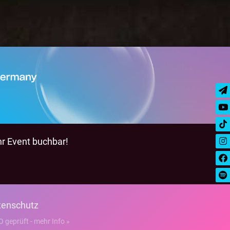
hr Event buchbar!
tenschutz
geprüft - mehr Info »