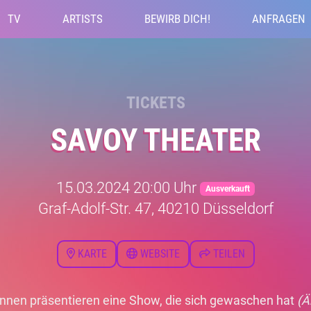
TV
ARTISTS
BEWIRB DICH!
ANFRAGEN
TICKETS
SAVOY THEATER
15.03.2024 20:00 Uhr
Ausverkauft
Graf-Adolf-Str. 47, 40210 Düsseldorf
KARTE
WEBSITE
TEILEN
innen präsentieren eine Show, die sich gewaschen hat
(Ä