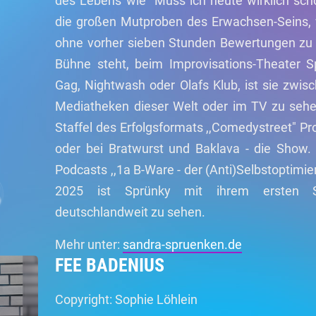
des Lebens wie "Muss ich heute wirklich sc
die großen Mutproben des Erwachsen-Seins, 
ohne vorher sieben Stunden Bewertungen zu l
Bühne steht, beim Improvisations-Theater S
Gag, Nightwash oder Olafs Klub, ist sie zwis
Mediatheken dieser Welt oder im TV zu sehe
Staffel des Erfolgsformats ,,Comedystreet" Pr
oder bei Bratwurst und Baklava - die Show. S
Podcasts ,,1a B-Ware - der (Anti)Selbstoptim
2025 ist Sprünky mit ihrem ersten So
deutschlandweit zu sehen.
Mehr unter:
sandra-spruenken.de
FEE BADENIUS
Copyright: Sophie Löhlein