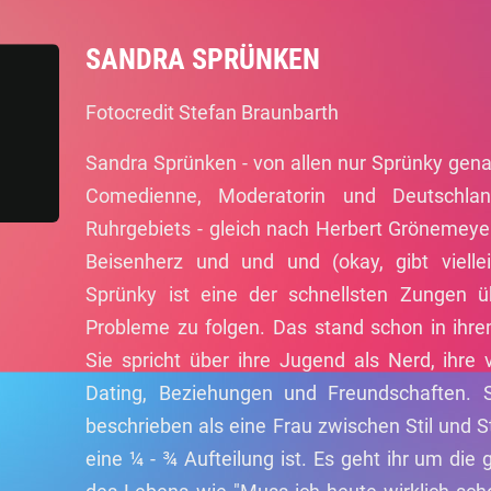
SANDRA SPRÜNKEN
Fotocredit Stefan Braunbarth
Sandra Sprünken - von allen nur Sprünky genan
Comedienne, Moderatorin und Deutschla
Ruhrgebiets - gleich nach Herbert Grönemeye
Beisenherz und und und (okay, gibt vielle
Sprünky ist eine der schnellsten Zungen ü
Probleme zu folgen. Das stand schon in ihre
Sie spricht über ihre Jugend als Nerd, ihre
Dating, Beziehungen und Freundschaften.
beschrieben als eine Frau zwischen Stil und S
eine ¼ - ¾ Aufteilung ist. Es geht ihr um die