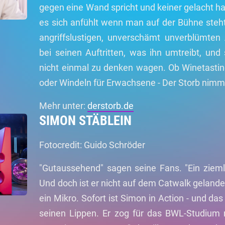
gegen eine Wand spricht und keiner gelacht hat
es sich anfühlt wenn man auf der Bühne steht.
angriffslustigen, unverschämt unverblümten 
bei seinen Auftritten, was ihn umtreibt, und
nicht einmal zu denken wagen. Ob Winetasting
oder Windeln für Erwachsene - Der Storb nimmt
Mehr unter:
derstorb.de
SIMON STÄBLEIN
Fotocredit: Guido Schröder
"Gutaussehend" sagen seine Fans. "Ein ziemli
Und doch ist er nicht auf dem Catwalk gelande
ein Mikro. Sofort ist Simon in Action - und da
seinen Lippen. Er zog für das BWL-Studium 