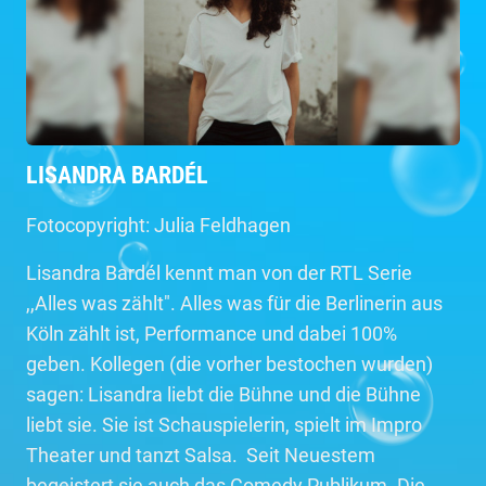
LISANDRA BARDÉL
Fotocopyright: Julia Feldhagen
Lisandra Bardél kennt man von der RTL Serie
,,Alles was zählt". Alles was für die Berlinerin aus
Köln zählt ist, Performance und dabei 100%
geben. Kollegen (die vorher bestochen wurden)
sagen: Lisandra liebt die Bühne und die Bühne
liebt sie. Sie ist Schauspielerin, spielt im Impro
Theater und tanzt Salsa. Seit Neuestem
begeistert sie auch das Comedy Publikum. Die