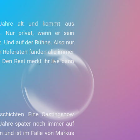
 Jahre alt und kommt aus
g. Nur privat, wenn er sein
. Und auf der Bühne. Also nur
ch Referaten fanden alle immer
. Den Rest merkt ihr live dann
schichten. Eine Castingshow
Jahre später noch immer auf
 und ist im Falle von Markus