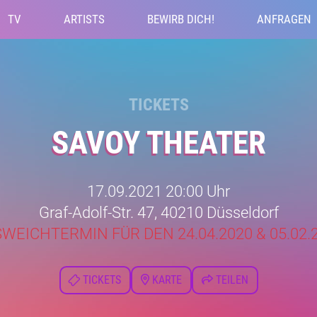
TV
ARTISTS
BEWIRB DICH!
ANFRAGEN
TICKETS
SAVOY THEATER
17.09.2021 20:00 Uhr
Graf-Adolf-Str. 47, 40210 Düsseldorf
WEICHTERMIN FÜR DEN 24.04.2020 & 05.02.
TICKETS
KARTE
TEILEN