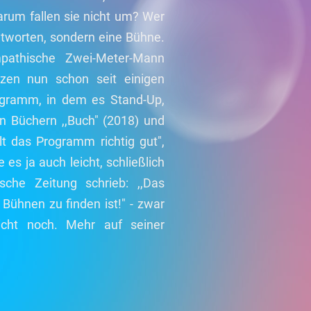
arum fallen sie nicht um? Wer
Antworten, sondern eine Bühne.
pathische Zwei-Meter-Mann
zen nun schon seit einigen
ogramm, in dem es Stand-Up,
n Büchern ,,Buch" (2018) und
llt das Programm richtig gut",
e es ja auch leicht, schließlich
che Zeitung schrieb: ,,Das
Bühnen zu finden ist!" - zwar
icht noch. Mehr auf seiner