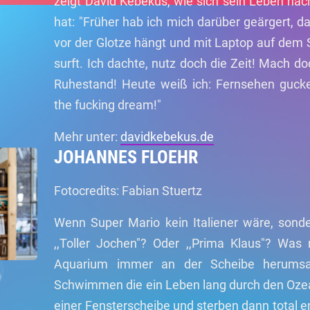
zeigt David Kebekus, wie sich sein Leben nac
hat: "Früher hab ich mich darüber geärgert, d
vor der Glotze hängt und mit Laptop auf dem
surft. Ich dachte, nutz doch die Zeit! Mach d
Ruhestand! Heute weiß ich: Fernsehen gucken 
the fucking dream!"
Mehr unter:
davidkebekus.de
JOHANNES FLOEHR
Fotocredits: Fabian Stuertz
Wenn Super Mario kein Italiener wäre, sond
,,Toller Jochen"? Oder ,,Prima Klaus"? Was
Aquarium immer an der Scheibe herumsau
Schwimmen die ein Leben lang durch den Oze
einer Fensterscheibe und sterben dann total e