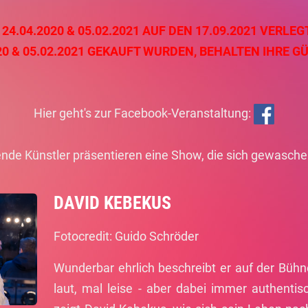
.04.2020 & 05.02.2021 AUF DEN 17.09.2021 VERLEGT
20 & 05.02.2021 GEKAUFT WURDEN, BEHALTEN IHRE GÜ
Hier geht's zur Facebook-Veranstaltung:
nde Künstler präsentieren eine Show, die sich gewasche
DAVID KEBEKUS
Fotocredit: Guido Schröder
Wunderbar ehrlich beschreibt er auf der Büh
laut, mal leise - aber dabei immer authenti