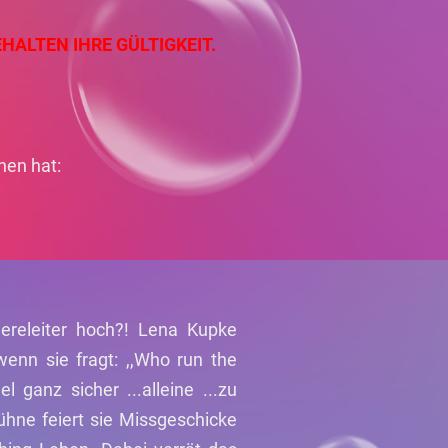
HALTEN IHRE GÜLTIGKEIT.
hen hat:
iereleiter hoch?! Lena Kupke
wenn sie fragt: ,,Who run the
 ganz sicher ...alleine ...zu
ühne feiert sie Missgeschicke