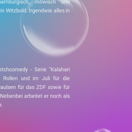
hamburgisch, möwisch und
in Witzbold. Irgendwie alles in
etchcomedy - Serie "Kalahari
 Rollen und im Juli für die
Paulsen für das ZDF sowie für
Nebenbei arbeitet er noch als
r.