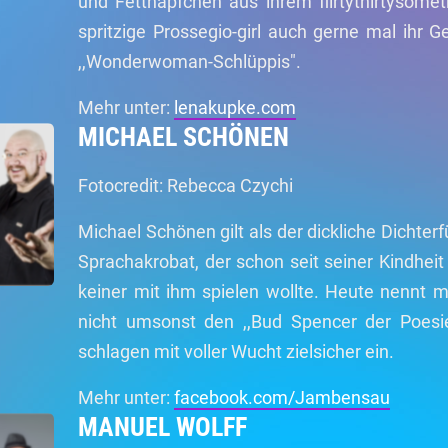
und Fettnäpfchen aus ihrem flirtythirtysome
spritzige Prossegio-girl auch gerne mal ihr G
,,Wonderwoman-Schlüppis".
Mehr unter:
lenakupke.com
MICHAEL SCHÖNEN
Fotocredit: Rebecca Czychi
Michael Schönen gilt als der dickliche Dichter
Sprachakrobat, der schon seit seiner Kindheit 
keiner mit ihm spielen wollte. Heute nennt 
nicht umsonst den ,,Bud Spencer der Poesi
schlagen mit voller Wucht zielsicher ein.
Mehr unter:
facebook.com/Jambensau
MANUEL WOLFF