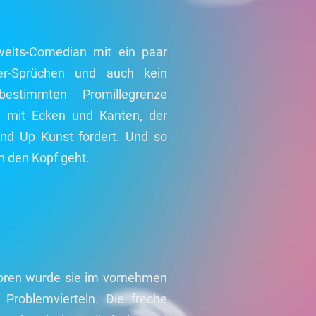
welts-Comedian mit ein paar
er-Sprüchen und auch kein
estimmten Promillegrenze
d mit Ecken und Kanten, der
nd Up Kunst fordert. Und so
h den Kopf geht.
Geboren wurde sie im vornehmen
Problemvierteln. Die freche