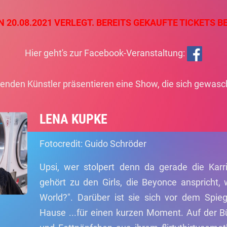
 20.08.2021 VERLEGT. BEREITS GEKAUFTE TICKETS BE
Hier geht's zur Facebook-Veranstaltung:
genden Künstler präsentieren eine Show, die sich gewasc
LENA KUPKE
Fotocredit: Guido Schröder
Upsi, wer stolpert denn da gerade die Karr
gehört zu den Girls, die Beyonce anspricht, 
World?". Darüber ist sie sich vor dem Spiegel
Hause ...für einen kurzen Moment. Auf der B