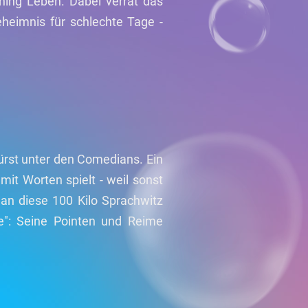
thing Leben. Dabei verrät das
eheimnis für schlechte Tage -
fürst unter den Comedians. Ein
mit Worten spielt - weil sonst
man diese 100 Kilo Sprachwitz
e": Seine Pointen und Reime