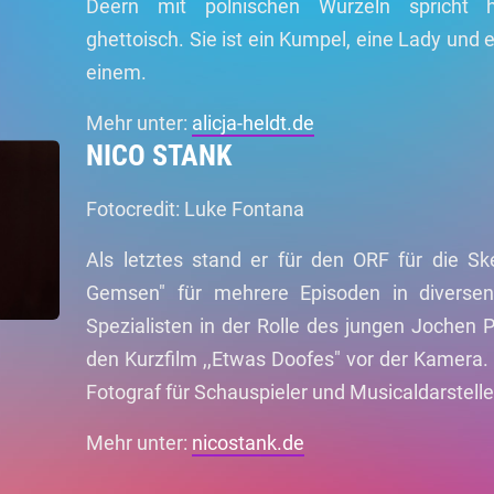
Deern mit polnischen Wurzeln spricht 
ghettoisch. Sie ist ein Kumpel, eine Lady und e
einem.
Mehr unter:
alicja-heldt.de
NICO STANK
Fotocredit: Luke Fontana
Als letztes stand er für den ORF für die Sk
Gemsen" für mehrere Episoden in diversen
Spezialisten in der Rolle des jungen Jochen 
den Kurzfilm ,,Etwas Doofes" vor der Kamera. 
Fotograf für Schauspieler und Musicaldarstelle
Mehr unter:
nicostank.de