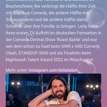
Bruchrechnen. Sie verbringt die Hälfte ihrer Zeit
mit Stand-up Comedy, die andere Hälfte mit
Schauspielerei und die andere Hälfte damit,
Schande über ihre Familie zu bringen. Leila hatte
ihren ersten TV Auftritt im deutschen Fernsehen in
der Comedy Central Show 'Roast Battle' und war
seit dem schon zu Gast beim SWR x ARD Comedy
Clash, STANDUP 3000 und als Finalistin beim
Nightwash Talent Award 2022 im Waschsalon.
Mehr unter:
instagram.com/leilaladari