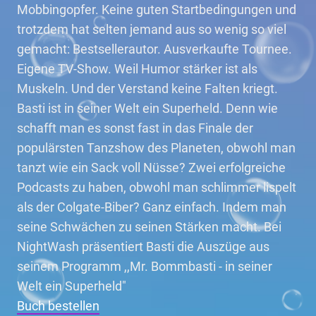
Mobbingopfer. Keine guten Startbedingungen und
trotzdem hat selten jemand aus so wenig so viel
gemacht: Bestsellerautor. Ausverkaufte Tournee.
Eigene TV-Show. Weil Humor stärker ist als
Muskeln. Und der Verstand keine Falten kriegt.
Basti ist in seiner Welt ein Superheld. Denn wie
schafft man es sonst fast in das Finale der
populärsten Tanzshow des Planeten, obwohl man
tanzt wie ein Sack voll Nüsse? Zwei erfolgreiche
Podcasts zu haben, obwohl man schlimmer lispelt
als der Colgate-Biber? Ganz einfach. Indem man
seine Schwächen zu seinen Stärken macht. Bei
NightWash präsentiert Basti die Auszüge aus
seinem Programm ,,Mr. Bommbasti - in seiner
Welt ein Superheld"
Buch bestellen