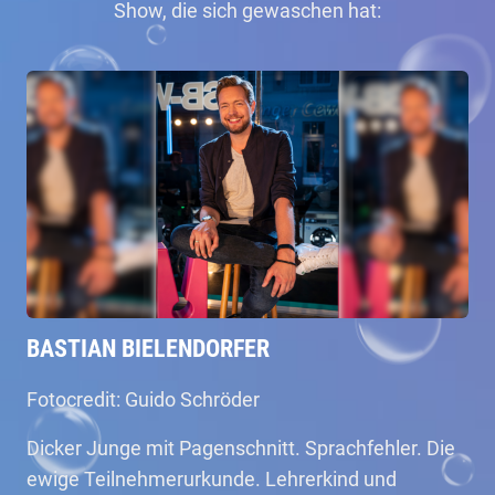
Show, die sich gewaschen hat:
BASTIAN BIELENDORFER
Fotocredit: Guido Schröder
Dicker Junge mit Pagenschnitt. Sprachfehler. Die
ewige Teilnehmerurkunde. Lehrerkind und