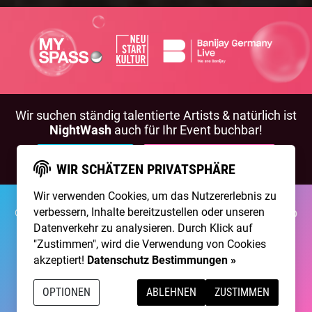
Wir suchen ständig talentierte Artists & natürlich ist
NightWash
auch für Ihr Event buchbar!
BEWIRB DICH!
NIGHTWASH BUCHEN
WIR SCHÄTZEN PRIVATSPHÄRE
Wir verwenden Cookies, um das Nutzererlebnis zu
verbessern, Inhalte bereitzustellen oder unseren
©2026 Brainpool Live
Über Uns
Kontakt
Membership
Impressum
Datenschutz
Datenverkehr zu analysieren. Durch Klick auf
"Zustimmen", wird die Verwendung von Cookies
Erstellt mit
von
300 Design
akzeptiert!
Datenschutz Bestimmungen »
Betrieben mit
Care CMS
and
grüner IT
OPTIONEN
ABLEHNEN
ZUSTIMMEN
DSGVO / EPVO geprüft - mehr Info »