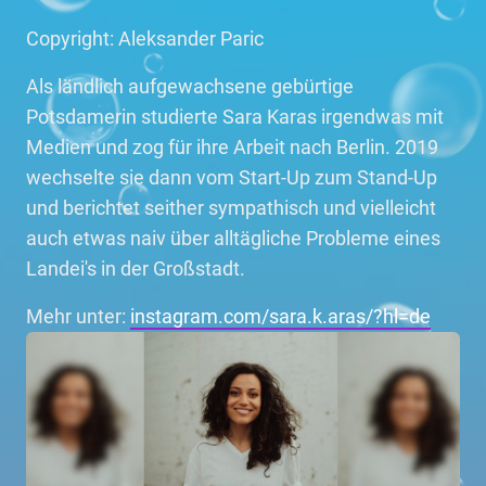
Copyright: Aleksander Paric
Als ländlich aufgewachsene gebürtige
Potsdamerin studierte Sara Karas irgendwas mit
Medien und zog für ihre Arbeit nach Berlin. 2019
wechselte sie dann vom Start-Up zum Stand-Up
und berichtet seither sympathisch und vielleicht
auch etwas naiv über alltägliche Probleme eines
Landei's in der Großstadt.
Mehr unter:
instagram.com/sara.k.aras/?hl=de