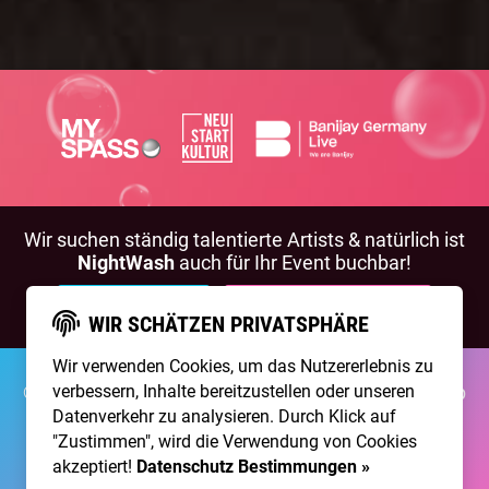
Wir suchen ständig talentierte Artists & natürlich ist
NightWash
auch für Ihr Event buchbar!
BEWIRB DICH!
NIGHTWASH BUCHEN
WIR SCHÄTZEN PRIVATSPHÄRE
Wir verwenden Cookies, um das Nutzererlebnis zu
©2026 Brainpool Live
verbessern, Inhalte bereitzustellen oder unseren
Über Uns
Kontakt
Membership
Impressum
Datenschutz
Datenverkehr zu analysieren. Durch Klick auf
"Zustimmen", wird die Verwendung von Cookies
Erstellt mit
von
300 Design
akzeptiert!
Datenschutz Bestimmungen »