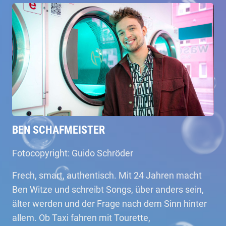
BEN SCHAFMEISTER
Fotocopyright: Guido Schröder
Frech, smart, authentisch. Mit 24 Jahren macht
Ben Witze und schreibt Songs, über anders sein,
älter werden und der Frage nach dem Sinn hinter
allem. Ob Taxi fahren mit Tourette,