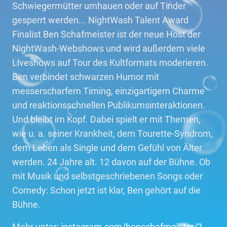
Schwiegermütter umhauen oder auf Tinder
gesperrt werden... NightWash Talent Award
Finalist Ben Schafmeister ist der neue Host der
NightWash-Webshows und wird außerdem viele
Liveshows auf Tour des Kultformats moderieren.
Ben verbindet schwarzen Humor mit
messerscharfem Timing, einzigartigem Charme
und reaktionsschnellen Publikumsinteraktionen.
Und bleibt im Kopf. Dabei spielt er mit Themen,
wie u. a. seiner Krankheit, dem Tourette-Syndrom,
dem Leben als Single und dem Gefühl von Älter
werden. 24 Jahre alt. 12 davon auf der Bühne. Ob
mit Musik und selbstgeschriebenen Songs oder
Comedy: Schon jetzt ist klar, Ben gehört auf die
Bühne.
Mehr unter:
instagram.com/benschafmeister/?