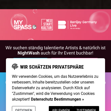
Wir suchen ständig talentierte Artists & natürlich ist
NightWash
auch für Ihr Event buchbar!
BEWIRB DICH!
NIGHTWASH BUCHEN
WIR SCHÄTZEN PRIVATSPHÄRE
Wir verwenden Cookies, um das Nutzererlebnis zu
verbessern, Inhalte bereitzustellen oder unseren
©2026 Brainpool Live
Über Uns
Kontakt
Membership
Impressum
Datenschutz
Datenverkehr zu analysieren. Durch Klick auf
"Zustimmen", wird die Verwendung von Cookies
Erstellt mit
von
300 Design
akzeptiert!
Datenschutz Bestimmungen »
Betrieben mit
Care CMS
and
grüner IT
OPTIONEN
ABLEHNEN
ZUSTIMMEN