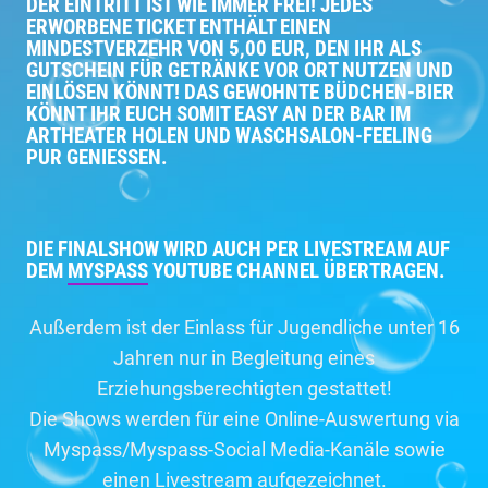
DER EINTRITT IST WIE IMMER FREI! JEDES
ERWORBENE TICKET ENTHÄLT EINEN
MINDESTVERZEHR VON 5,00 EUR, DEN IHR ALS
GUTSCHEIN FÜR GETRÄNKE VOR ORT NUTZEN UND
EINLÖSEN KÖNNT! DAS GEWOHNTE BÜDCHEN-BIER
KÖNNT IHR EUCH SOMIT EASY AN DER BAR IM
ARTHEATER HOLEN UND WASCHSALON-FEELING
PUR GENIESSEN.
DIE FINALSHOW WIRD AUCH PER LIVESTREAM AUF
DEM
MYSPASS
YOUTUBE CHANNEL ÜBERTRAGEN.
Außerdem ist der Einlass für Jugendliche unter 16
Jahren nur in Begleitung eines
Erziehungsberechtigten gestattet!
Die Shows werden für eine Online-Auswertung via
Myspass/Myspass-Social Media-Kanäle sowie
einen Livestream aufgezeichnet.