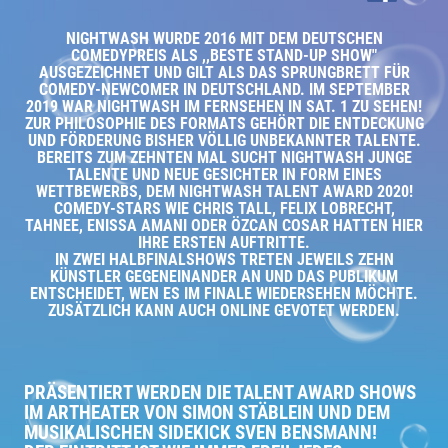
NIGHTWASH WURDE 2016 MIT DEM DEUTSCHEN
COMEDYPREIS ALS ,,BESTE STAND-UP SHOW"
AUSGEZEICHNET UND GILT ALS DAS SPRUNGBRETT FÜR
COMEDY-NEWCOMER IN DEUTSCHLAND. IM SEPTEMBER
2019 WAR NIGHTWASH IM FERNSEHEN IN SAT. 1 ZU SEHEN!
ZUR PHILOSOPHIE DES FORMATS GEHÖRT DIE ENTDECKUNG
UND FÖRDERUNG BISHER VÖLLIG UNBEKANNTER TALENTE.
BEREITS ZUM ZEHNTEN MAL SUCHT NIGHTWASH JUNGE
TALENTE UND NEUE GESICHTER IN FORM EINES
WETTBEWERBS, DEM NIGHTWASH TALENT AWARD 2020!
COMEDY-STARS WIE CHRIS TALL, FELIX LOBRECHT,
TAHNEE, ENISSA AMANI ODER ÖZCAN COSAR HATTEN HIER
IHRE ERSTEN AUFTRITTE.
IN ZWEI HALBFINALSHOWS TRETEN JEWEILS ZEHN
KÜNSTLER GEGENEINANDER AN UND DAS PUBLIKUM
ENTSCHEIDET, WEN ES IM FINALE WIEDERSEHEN MÖCHTE.
ZUSÄTZLICH KANN AUCH ONLINE GEVOTET WERDEN.
PRÄSENTIERT WERDEN DIE TALENT AWARD SHOWS
IM ARTHEATER VON SIMON STÄBLEIN UND DEM
MUSIKALISCHEN SIDEKICK SVEN BENSMANN!