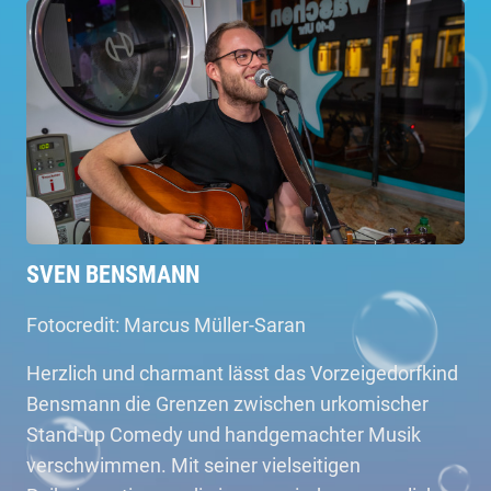
SVEN BENSMANN
Fotocredit: Marcus Müller-Saran
Herzlich und charmant lässt das Vorzeigedorfkind
Bensmann die Grenzen zwischen urkomischer
Stand-up Comedy und handgemachter Musik
verschwimmen. Mit seiner vielseitigen