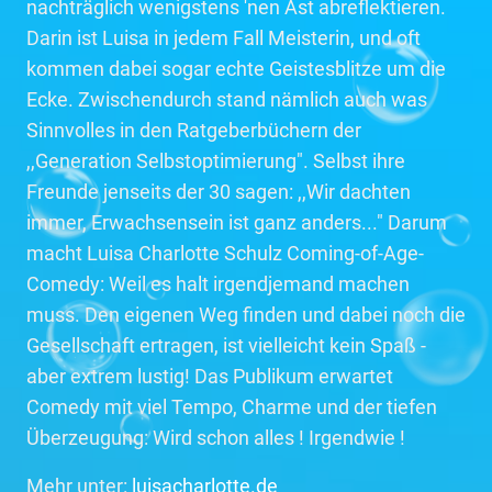
nachträglich wenigstens 'nen Ast abreflektieren.
Darin ist Luisa in jedem Fall Meisterin, und oft
kommen dabei sogar echte Geistesblitze um die
Ecke. Zwischendurch stand nämlich auch was
Sinnvolles in den Ratgeberbüchern der
,,Generation Selbstoptimierung". Selbst ihre
Freunde jenseits der 30 sagen: ,,Wir dachten
immer, Erwachsensein ist ganz anders..." Darum
macht Luisa Charlotte Schulz Coming-of-Age-
Comedy: Weil es halt irgendjemand machen
muss. Den eigenen Weg finden und dabei noch die
Gesellschaft ertragen, ist vielleicht kein Spaß -
aber extrem lustig! Das Publikum erwartet
Comedy mit viel Tempo, Charme und der tiefen
Überzeugung: Wird schon alles ! Irgendwie !
Mehr unter:
luisacharlotte.de