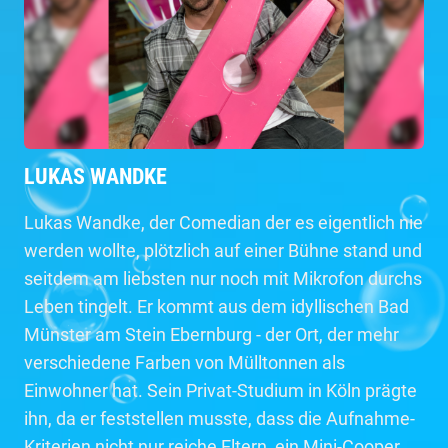
LUKAS WANDKE
Lukas Wandke, der Comedian der es eigentlich nie
werden wollte, plötzlich auf einer Bühne stand und
seitdem am liebsten nur noch mit Mikrofon durchs
Leben tingelt. Er kommt aus dem idyllischen Bad
Münster am Stein Ebernburg - der Ort, der mehr
verschiedene Farben von Mülltonnen als
Einwohner hat. Sein Privat-Studium in Köln prägte
ihn, da er feststellen musste, dass die Aufnahme-
Kriterien nicht nur reiche Eltern, ein Mini-Cooper