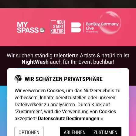
Wir suchen ständig talentierte Artists & natürlich ist
NightWash
auch für Ihr Event buchbar!
BEWIRB DICH!
NIGHTWASH BUCHEN
WIR SCHÄTZEN PRIVATSPHÄRE
Wir verwenden Cookies, um das Nutzererlebnis zu
©2026 Brainpool Live
verbessern, Inhalte bereitzustellen oder unseren
Über Uns
Kontakt
Membership
Impressum
Datenschutz
Datenverkehr zu analysieren. Durch Klick auf
"Zustimmen", wird die Verwendung von Cookies
Erstellt mit
von
300 Design
akzeptiert!
Datenschutz Bestimmungen »
Betrieben mit
Care CMS
and
grüner IT
OPTIONEN
ABLEHNEN
ZUSTIMMEN