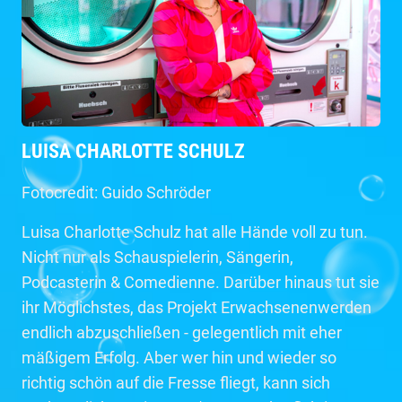
LUISA CHARLOTTE SCHULZ
Fotocredit: Guido Schröder
Luisa Charlotte Schulz hat alle Hände voll zu tun.
Nicht nur als Schauspielerin, Sängerin,
Podcasterin & Comedienne. Darüber hinaus tut sie
ihr Möglichstes, das Projekt Erwachsenenwerden
endlich abzuschließen - gelegentlich mit eher
mäßigem Erfolg. Aber wer hin und wieder so
richtig schön auf die Fresse fliegt, kann sich