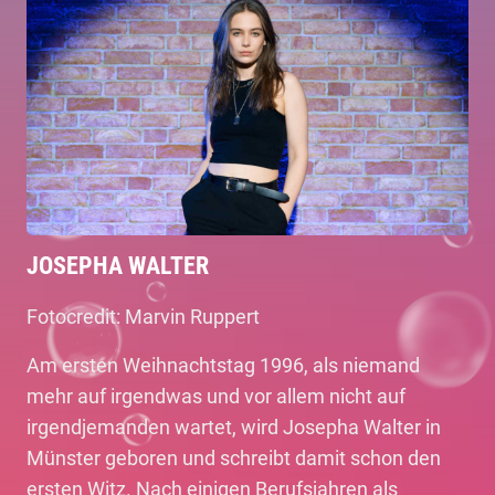
JOSEPHA WALTER
Fotocredit: Marvin Ruppert
Am ersten Weihnachtstag 1996, als niemand
mehr auf irgendwas und vor allem nicht auf
irgendjemanden wartet, wird Josepha Walter in
Münster geboren und schreibt damit schon den
ersten Witz. Nach einigen Berufsjahren als