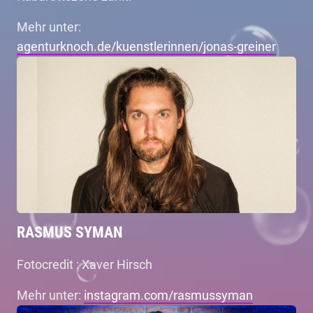
Mehr unter:
agenturknoch.de/kuenstlerinnen/jonas-greiner
RASMUS SYMAN
Fotocredit : Xaver Hirsch
Mehr unter:
instagram.com/rasmussyman