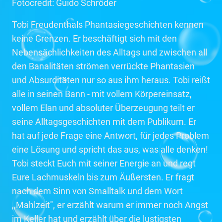
Fotocredit: Guido Schröder
Tobi Freudenthals Phantasiegeschichten kennen
keine Grenzen. Er beschäftigt sich mit den
Nebensächlichkeiten des Alltags und zwischen all
den Banalitäten strömen verrückte Phantasien
und Absurditäten nur so aus ihm heraus. Tobi reißt
alle in seinen Bann - mit vollem Körpereinsatz,
vollem Elan und absoluter Überzeugung teilt er
seine Alltagsgeschichten mit dem Publikum. Er
hat auf jede Frage eine Antwort, für jedes Problem
eine Lösung und spricht das aus, was alle denken!
Tobi steckt Euch mit seiner Energie an und regt
Eure Lachmuskeln bis zum Äußersten. Er fragt
nach dem Sinn von Smalltalk und dem Wort
,,Mahlzeit", er erzählt warum er immer noch Angst
im Keller hat und erzählt über die lustigsten