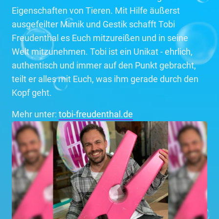
Eigenschaften von Tieren. Mit Hilfe äußerst
ausgefeilter Mimik und Gestik schafft Tobi
Freudenthal es Euch mitzureißen und in seine
Welt mitzunehmen. Tobi ist ein Unikat - ehrlich,
authentisch und immer auf den Punkt gebracht,
teilt er alles mit Euch, was ihm gerade durch den
Kopf geht.
Mehr unter:
tobi-freudenthal.de