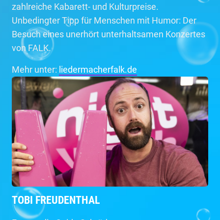
zahlreiche Kabarett- und Kulturpreise.
Unbedingter Tipp für Menschen mit Humor: Der
Besuch eines unerhört unterhaltsamen Konzertes
von FALK.
Mehr unter:
liedermacherfalk.de
TOBI FREUDENTHAL