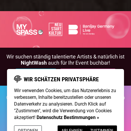
Wir suchen ständig talentierte Artists & natürlich ist
NightWash
auch für Ihr Event buchbar!
BEWIRB DICH!
NIGHTWASH BUCHEN
WIR SCHÄTZEN PRIVATSPHÄRE
Wir verwenden Cookies, um das Nutzererlebnis zu
verbessern, Inhalte bereitzustellen oder unseren
©2026 Brainpool Live
Über Uns
Kontakt
Membership
Impressum
Datenschutz
Datenverkehr zu analysieren. Durch Klick auf
"Zustimmen", wird die Verwendung von Cookies
Erstellt mit
von
300 Design
akzeptiert!
Datenschutz Bestimmungen »
Betrieben mit
Care CMS
and
grüner IT
OPTIONEN
ABLEHNEN
ZUSTIMMEN